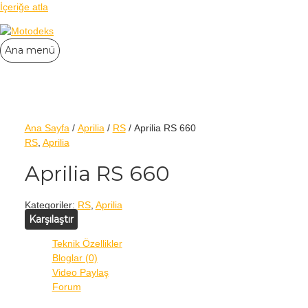
İçeriğe atla
Ana menü
Ana Sayfa
/
Aprilia
/
RS
/ Aprilia RS 660
RS
,
Aprilia
Aprilia RS 660
Kategoriler:
RS
,
Aprilia
Karşılaştır
Teknik Özellikler
Bloglar (0)
Video Paylaş
Forum