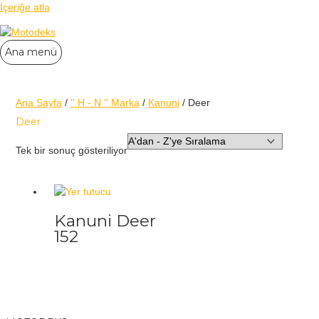
İçeriğe atla
Ana menü
Ana Sayfa
/
'' H - N '' Marka
/
Kanuni
/ Deer
Deer
Tek bir sonuç gösteriliyor
Kanuni Deer
152