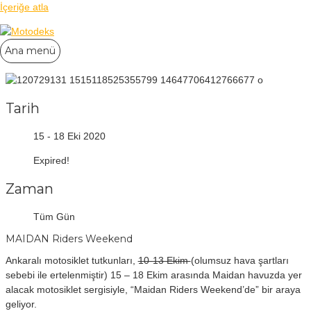
İçeriğe atla
Ana menü
Tarih
15 - 18 Eki 2020
Expired!
Zaman
Tüm Gün
MAIDAN Riders Weekend
Ankaralı motosiklet tutkunları,
10-13 Ekim
(olumsuz hava şartları
sebebi ile ertelenmiştir) 15 – 18 Ekim arasında Maidan havuzda yer
alacak motosiklet sergisiyle, “Maidan Riders Weekend’de” bir araya
geliyor.