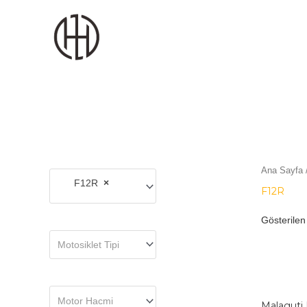
MOTODEKS
Ana Sayfa
F12R
×
F12R
Gösterilen
Motosiklet Tipi
Motor Hacmi
Malaguti