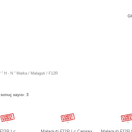
G
/
'' H - N '' Marka
/
Malaguti
/ F12R
 sonuç sayısı: 3
 F12R Lc
Malaguti F12R Lc Capirex
Malaguti F12R L