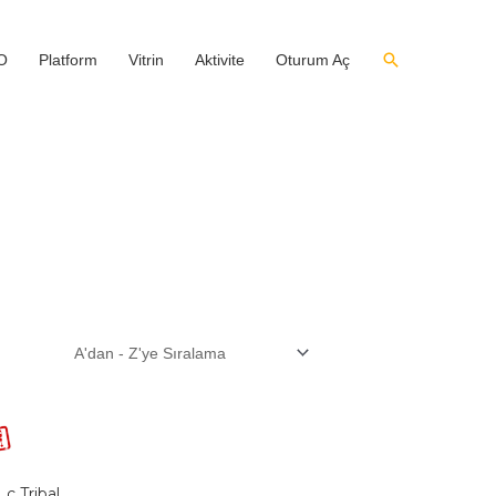
O
Platform
Vitrin
Aktivite
Oturum Aç
c Tribal