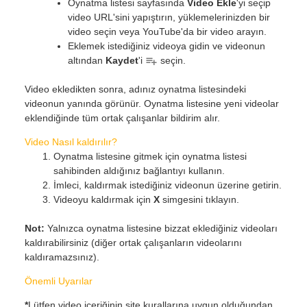
Oynatma listesi sayfasında
Video Ekle
'yi seçip
video URL'sini yapıştırın, yüklemelerinizden bir
video seçin veya YouTube'da bir video arayın.
Eklemek istediğiniz videoya gidin ve videonun
altından
Kaydet
'i
seçin.
Video ekledikten sonra, adınız oynatma listesindeki
videonun yanında görünür. Oynatma listesine yeni videolar
eklendiğinde tüm ortak çalışanlar bildirim alır.
Video Nasıl kaldırılır?
Oynatma listesine gitmek için oynatma listesi
sahibinden aldığınız bağlantıyı kullanın.
İmleci, kaldırmak istediğiniz videonun üzerine getirin.
Videoyu kaldırmak için
X
simgesini tıklayın.
Not:
Yalnızca oynatma listesine bizzat eklediğiniz videoları
kaldırabilirsiniz (diğer ortak çalışanların videolarını
kaldıramazsınız).
Önemli Uyarılar
*
Lütfen video içeriğinin site kurallarına uygun olduğundan