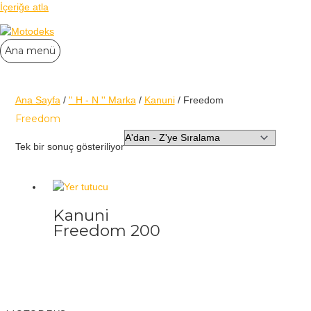
İçeriğe atla
Ana menü
Ana Sayfa
/
'' H - N '' Marka
/
Kanuni
/ Freedom
Freedom
Tek bir sonuç gösteriliyor
Kanuni
Freedom 200