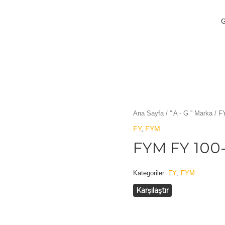
Ana Sayfa
/
'' A - G '' Marka
/
F
FY
,
FYM
FYM FY 100
Kategoriler:
FY
,
FYM
Karşılaştır