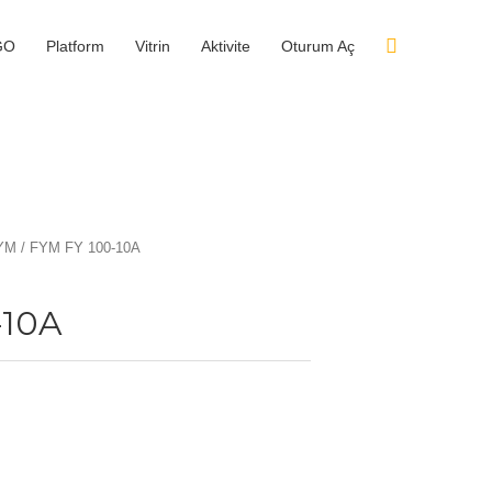
GO
Platform
Vitrin
Aktivite
Oturum Aç
YM
/ FYM FY 100-10A
-10A