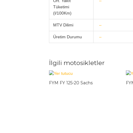
Ort. Yakıt
–
Tüketimi
(l/100Km)
MTV Dilimi
–
Üretim Durumu
–
İlgili motosikletler
FYM FY 125-20 Sachs
FYM