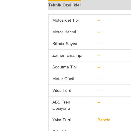
Teknik Özellikler
Bloglar (0)
Video Pa
Motosiklet Tipi
–
Motor Hacmi
–
Silindir Sayısı
–
Zamanlama Tipi
–
Soğutma Tipi
–
Motor Gücü
–
Vites Türü
–
ABS Fren
–
Opsiyonu
Yakıt Türü
Benzin