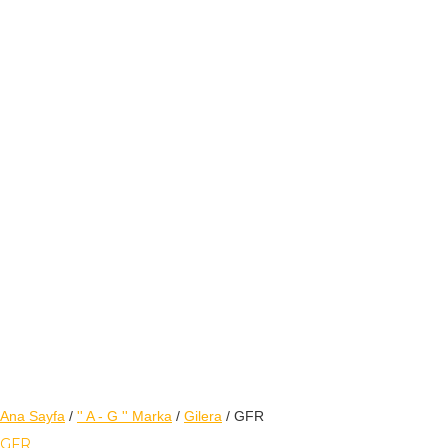
Ana Sayfa
/
'' A - G '' Marka
/
Gilera
/ GFR
GFR