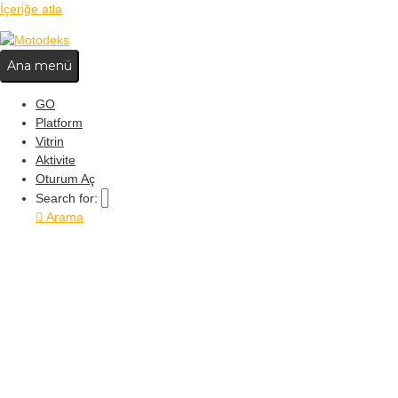
İçeriğe atla
Ana menü
GO
Platform
Vitrin
Aktivite
Oturum Aç
Search for:
Arama