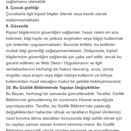
sağlamanız istenebilir.
8. Çocuk gizliliği
Çocuklarla ilgili kişisel bilgiler bilerek veya kasıtlı olarak
toplanmamaktadır.
9. Güvenlik
Kişisel bilgilerinizin güvenliğini sağlamak, hasar riskini en aza
indirmek, bilgi kaybı ve yetkisiz erişimden veya bilgiyi kullanmak
için önlemler uygulanmaktadır. Bununla birlikte, bu tedbirler
mutlak bilgi güvenliği sağlayamamaktadır. Dolayısıyla, kişisel
bilgilerinizin güvenliğini sağlamak için çaba sarf edilir, ancak bu
garanti edilmez ve Web Sitesi / Uygulamanın ve ilgili
veritabanlarının herhangi bir haksız davranış, arıza, izinsiz
engeller veya erişim veya diğer kötüye kullanım ve kötüye
kullanımdan muaf olacağını makul bir şekilde bekleyemezsiniz.
10. Bu Gizlilik Bildiriminde Yapılan Değişiklikler
Bu Beyan, herhangi bir zamanda güncellenebilir. Taraflar, Gizlilik
Bildirimi’nin güncellenmiş bir sürümünü Hizmet aracılığıyla
yayınlayacaktır. Taraflar, bu Gizlilik Bildirimi’nde yapacağı
değişikliklerden haberdar olmak ve tarafların Kişisel Verilerinizi
nasıl koruma altına alacakları konusunda bilgi sahibi olmak için
bu sayfayı zaman zaman kontrol etmenizi önerir. Bu Gizlilik
Bildirimini periyodik olarak gözden geçirmek ve güncellemeler