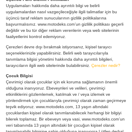
Uygulamaları hakkında daha ayrıntılı bilgi ve belirli
uygulamalardan nasıl vazgeçileceğiyle ilgili talimatlar için bu
üçüncü taraf reklam sunucularının gizlilik politikalarına
başvurmalısınız. www.motodeks.com’un gizlilik politikası geçerli
değildir ve bu tür diğer reklam verenlerin veya web sitelerinin
faaliyetlerini kontrol edemiyoruz.
Çerezleri devre dışı bırakmak istiyorsanız, kişisel tarayıcı
seçeneklerinizle yapabilirsiniz. Belirli web tarayıcılarıyla
tanımlama bilgisi yönetimi hakkında daha ayrıntılı bilgileri,
tarayıcıların ilgili web sitelerinde bulabilirsiniz.
Çerezler nedir?
Çocuk Bilgisi
Çevrimiçi olarak çocuklar için ek koruma sağlamanın önemli
olduğuna inanıyoruz. Ebeveynleri ve velileri, çevrimiçi
etkinliklerini gözlemlemek, katılmak ve / veya izlemek ve
yönlendirmek için çocuklarıyla çevrimiçi olarak zaman geçirmeye
teşvik ediyoruz. www.motodeks.com, 13 yaşın altındaki
çocuklardan kişisel olarak tanımlanabilecek herhangi bir bilgiyi
bilerek toplamaz. Bir ebeveyn veya vasi, www.motodeks.com’un
veri tabanında 13 yaşın altındaki bir çocuğun kişisel olarak
tanımlanabilir bilgisine sahip olduğuna inanıyorsa Lütfen derhal