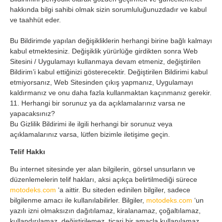
hakkında bilgi sahibi olmak sizin sorumluluğunuzdadır ve kabul
ve taahhüt eder.
Bu Bildirimde yapılan değişikliklerin herhangi birine bağlı kalmayı
kabul etmektesiniz. Değişiklik yürürlüğe girdikten sonra Web
Sitesini / Uygulamayı kullanmaya devam etmeniz, değiştirilen
Bildirim’i kabul ettiğinizi gösterecektir. Değiştirilen Bildirimi kabul
etmiyorsanız, Web Sitesinden çıkış yapmanız, Uygulamayı
kaldırmanız ve onu daha fazla kullanmaktan kaçınmanız gerekir.
11. Herhangi bir sorunuz ya da açıklamalarınız varsa ne
yapacaksınız?
Bu Gizlilik Bildirimi ile ilgili herhangi bir sorunuz veya
açıklamalarınız varsa, lütfen bizimle iletişime geçin.
Telif Hakkı
Bu internet sitesinde yer alan bilgilerin, görsel unsurların ve
düzenlemelerin telif hakları, aksi açıkça belirtilmediği sürece
motodeks.com
‘a aittir. Bu siteden edinilen bilgiler, sadece
bilgilenme amacı ile kullanılabilirler. Bilgiler,
motodeks.com
‘un
yazılı izni olmaksızın dağıtılamaz, kiralanamaz, çoğaltılamaz,
kullandırılamaz, değiştirilemez, ticari bir amaçla kullanılamaz.