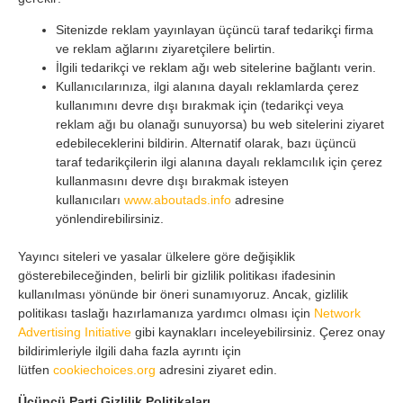
Sitenizde reklam yayınlayan üçüncü taraf tedarikçi firma
ve reklam ağlarını ziyaretçilere belirtin.
İlgili tedarikçi ve reklam ağı web sitelerine bağlantı verin.
Kullanıcılarınıza, ilgi alanına dayalı reklamlarda çerez
kullanımını devre dışı bırakmak için (tedarikçi veya
reklam ağı bu olanağı sunuyorsa) bu web sitelerini ziyaret
edebileceklerini bildirin. Alternatif olarak, bazı üçüncü
taraf tedarikçilerin ilgi alanına dayalı reklamcılık için çerez
kullanmasını devre dışı bırakmak isteyen
kullanıcıları
www.aboutads.info
adresine
yönlendirebilirsiniz.
Yayıncı siteleri ve yasalar ülkelere göre değişiklik
gösterebileceğinden, belirli bir gizlilik politikası ifadesinin
kullanılması yönünde bir öneri sunamıyoruz. Ancak, gizlilik
politikası taslağı hazırlamanıza yardımcı olması için
Network
Advertising Initiative
gibi kaynakları inceleyebilirsiniz. Çerez onay
bildirimleriyle ilgili daha fazla ayrıntı için
lütfen
cookiechoices.org
adresini ziyaret edin.
Üçüncü Parti Gizlilik Politikaları