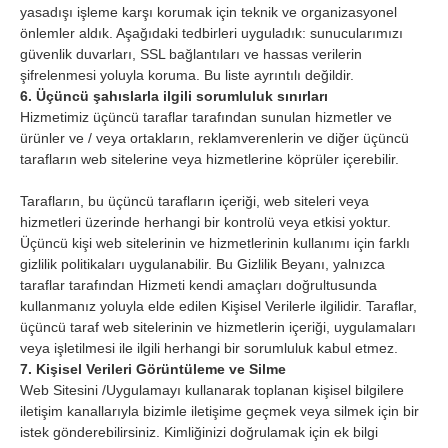
yasadışı işleme karşı korumak için teknik ve organizasyonel
önlemler aldık. Aşağıdaki tedbirleri uyguladık: sunucularımızı
güvenlik duvarları, SSL bağlantıları ve hassas verilerin
şifrelenmesi yoluyla koruma. Bu liste ayrıntılı değildir.
6. Üçüncü şahıslarla ilgili sorumluluk sınırları
Hizmetimiz üçüncü taraflar tarafından sunulan hizmetler ve
ürünler ve / veya ortakların, reklamverenlerin ve diğer üçüncü
tarafların web sitelerine veya hizmetlerine köprüler içerebilir.
Tarafların, bu üçüncü tarafların içeriği, web siteleri veya
hizmetleri üzerinde herhangi bir kontrolü veya etkisi yoktur.
Üçüncü kişi web sitelerinin ve hizmetlerinin kullanımı için farklı
gizlilik politikaları uygulanabilir. Bu Gizlilik Beyanı, yalnızca
taraflar tarafından Hizmeti kendi amaçları doğrultusunda
kullanmanız yoluyla elde edilen Kişisel Verilerle ilgilidir. Taraflar,
üçüncü taraf web sitelerinin ve hizmetlerin içeriği, uygulamaları
veya işletilmesi ile ilgili herhangi bir sorumluluk kabul etmez.
7. Kişisel Verileri Görüntüleme ve Silme
Web Sitesini /Uygulamayı kullanarak toplanan kişisel bilgilere
iletişim kanallarıyla bizimle iletişime geçmek veya silmek için bir
istek gönderebilirsiniz. Kimliğinizi doğrulamak için ek bilgi