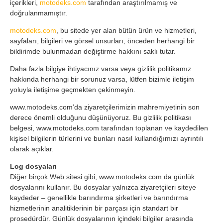
içerikleri,
motodeks.com
tarafından araştırılmamış ve
doğrulanmamıştır.
motodeks.com
, bu sitede yer alan bütün ürün ve hizmetleri,
sayfaları, bilgileri ve görsel unsurları, önceden herhangi bir
bildirimde bulunmadan değiştirme hakkını saklı tutar.
Daha fazla bilgiye ihtiyacınız varsa veya gizlilik politikamız
hakkında herhangi bir sorunuz varsa, lütfen bizimle iletişim
yoluyla iletişime geçmekten çekinmeyin.
www.motodeks.com’da ziyaretçilerimizin mahremiyetinin son
derece önemli olduğunu düşünüyoruz. Bu gizlilik politikası
belgesi, www.motodeks.com tarafından toplanan ve kaydedilen
kişisel bilgilerin türlerini ve bunları nasıl kullandığımızı ayrıntılı
olarak açıklar.
Log dosyaları
Diğer birçok Web sitesi gibi, www.motodeks.com da günlük
dosyalarını kullanır. Bu dosyalar yalnızca ziyaretçileri siteye
kaydeder – genellikle barındırma şirketleri ve barındırma
hizmetlerinin analitiklerinin bir parçası için standart bir
prosedürdür. Günlük dosyalarının içindeki bilgiler arasında