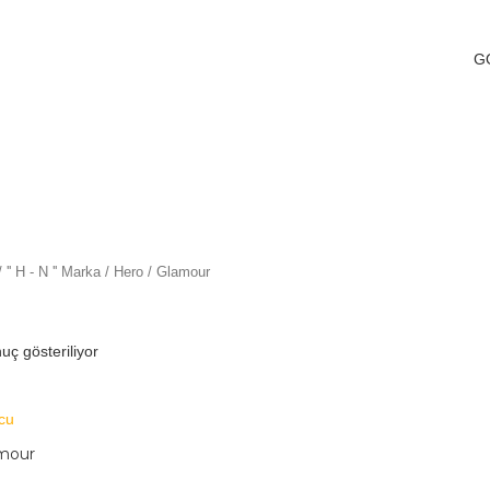
G
/
'' H - N '' Marka
/
Hero
/ Glamour
uç gösteriliyor
mour