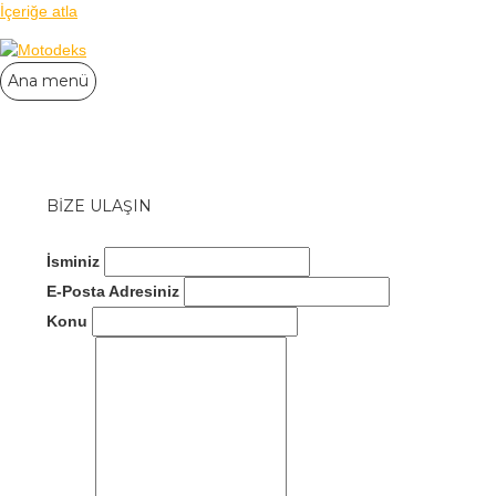
İçeriğe atla
Ana menü
BİZE ULAŞIN
İsminiz
E-Posta Adresiniz
Konu