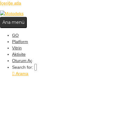
İçeriğe atla
Ana menü
GO
Platform
Vitrin
Aktivite
Oturum Aç
Search for:
Arama