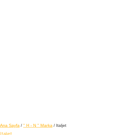
Ana Sayfa
/
'' H - N '' Marka
/ Italjet
Italjet