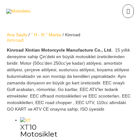
Ana Sayfa
/
'' H - N '' Marka
/ Kinroad
Kinroad
Kinroad Xintian Motorcycle Manufacture Co., Ltd.
15 yıllık
deneyime sahip Çin’deki en büyük motosiklet üreticilerinden
biridir. Motor (50cc’den 250cc’ye kadar) atölyesi, amortisör
atölyesi, çerçeve atölyesi, susturucu atölyesi, boyama atölyesi
bulunmaktadır ve son montajı da kendileri yapmaktadır. Aynı
zamanda dünyanın en büyük go kart üreticisidir. EEC onaylı
Golf arabaları, römorklar, Go kartlar, EEC ATV’ler tedarik
etmekteler. EEC offraod motosikletleri ve EEC scooterları, EEC
motosikletleri, EEC road chopper , EEC UTV, 110cc altındaki
GO KART ve ATV CE onayına sahip, ISO üyesidir.
XT
10
Motosiklet