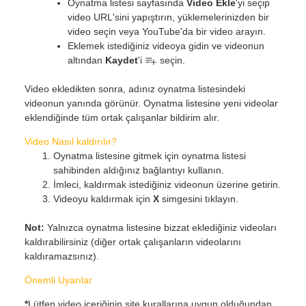
Oynatma listesi sayfasında
Video Ekle
'yi seçip
video URL'sini yapıştırın, yüklemelerinizden bir
video seçin veya YouTube'da bir video arayın.
Eklemek istediğiniz videoya gidin ve videonun
altından
Kaydet
'i
seçin.
Video ekledikten sonra, adınız oynatma listesindeki
videonun yanında görünür. Oynatma listesine yeni videolar
eklendiğinde tüm ortak çalışanlar bildirim alır.
Video Nasıl kaldırılır?
Oynatma listesine gitmek için oynatma listesi
sahibinden aldığınız bağlantıyı kullanın.
İmleci, kaldırmak istediğiniz videonun üzerine getirin.
Videoyu kaldırmak için
X
simgesini tıklayın.
Not:
Yalnızca oynatma listesine bizzat eklediğiniz videoları
kaldırabilirsiniz (diğer ortak çalışanların videolarını
kaldıramazsınız).
Önemli Uyarılar
*
Lütfen video içeriğinin site kurallarına uygun olduğundan