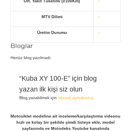
Ort. Yakıt Tüketimi (l/100Km)
–
MTV Dilimi
–
Üretim Durumu
–
Bloglar
Henüz blog yazılmadı.
“Kuba XY 100-E” için blog
yazan ilk kişi siz olun
Blog yazabilmek için
oturum açmalısınız
.
Motosiklet modeline ait inceleme/karşılaştırma videonu
hızlı ve kolay bir şekilde şimdi listeye ekle, model
sayfasında ve Motodeks Youtube kanalında