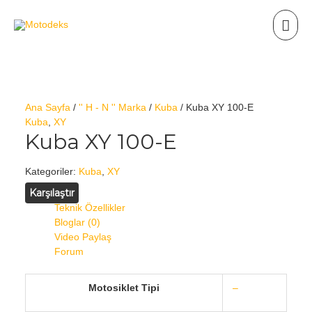
Ana Sayfa
/
'' H - N '' Marka
/
Kuba
/ Kuba XY 100-E
Kuba
,
XY
Kuba XY 100-E
Kategoriler:
Kuba
,
XY
Karşılaştır
Teknik Özellikler
Bloglar (0)
Video Paylaş
Forum
Motosiklet Tipi
–