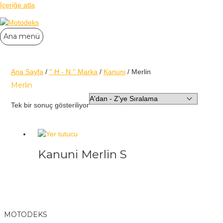
İçeriğe atla
Ana menü
Ana Sayfa
/
'' H - N '' Marka
/
Kanuni
/ Merlin
Merlin
Tek bir sonuç gösteriliyor
Kanuni Merlin S
MOTODEKS