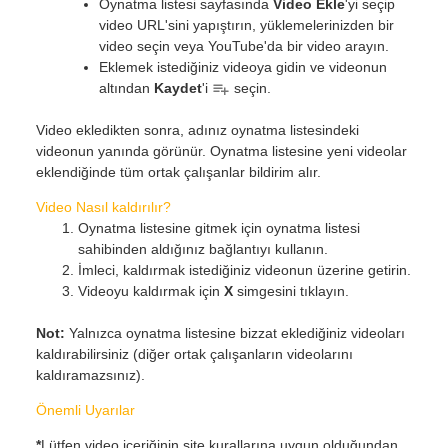
Oynatma listesi sayfasında
Video Ekle
'yi seçip
video URL'sini yapıştırın, yüklemelerinizden bir
video seçin veya YouTube'da bir video arayın.
Eklemek istediğiniz videoya gidin ve videonun
altından
Kaydet
'i
seçin.
Video ekledikten sonra, adınız oynatma listesindeki
videonun yanında görünür. Oynatma listesine yeni videolar
eklendiğinde tüm ortak çalışanlar bildirim alır.
Video Nasıl kaldırılır?
Oynatma listesine gitmek için oynatma listesi
sahibinden aldığınız bağlantıyı kullanın.
İmleci, kaldırmak istediğiniz videonun üzerine getirin.
Videoyu kaldırmak için
X
simgesini tıklayın.
Not:
Yalnızca oynatma listesine bizzat eklediğiniz videoları
kaldırabilirsiniz (diğer ortak çalışanların videolarını
kaldıramazsınız).
Önemli Uyarılar
*
Lütfen video içeriğinin site kurallarına uygun olduğundan