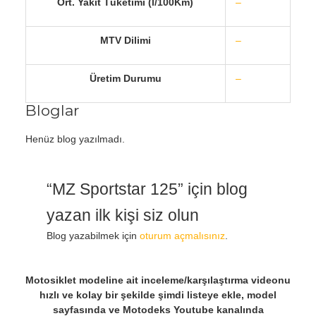
Ort. Yakıt Tüketimi (l/100Km)
–
MTV Dilimi
–
Üretim Durumu
–
Bloglar
Henüz blog yazılmadı.
“MZ Sportstar 125” için blog
yazan ilk kişi siz olun
Blog yazabilmek için
oturum açmalısınız
.
Motosiklet modeline ait inceleme/karşılaştırma videonu
hızlı ve kolay bir şekilde şimdi listeye ekle, model
sayfasında ve Motodeks Youtube kanalında