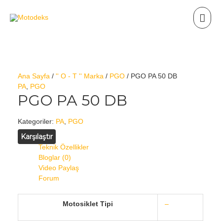
Ana Sayfa
/
'' O - T '' Marka
/
PGO
/ PGO PA 50 DB
PA
,
PGO
PGO PA 50 DB
Kategoriler:
PA
,
PGO
Karşılaştır
Teknik Özellikler
Bloglar (0)
Video Paylaş
Forum
Motosiklet Tipi
–