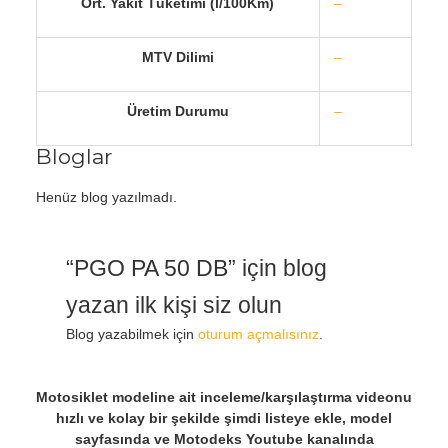
Ort. Yakıt Tüketimi (l/100Km)
–
MTV Dilimi
–
Üretim Durumu
–
Bloglar
Henüz blog yazılmadı.
“PGO PA 50 DB” için blog
yazan ilk kişi siz olun
Blog yazabilmek için
oturum açmalısınız
.
Motosiklet modeline ait inceleme/karşılaştırma videonu
hızlı ve kolay bir şekilde şimdi listeye ekle, model
sayfasında ve Motodeks Youtube kanalında