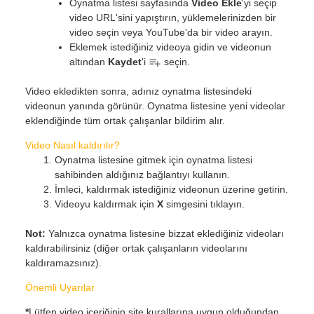
Oynatma listesi sayfasında
Video Ekle
'yi seçip
video URL'sini yapıştırın, yüklemelerinizden bir
video seçin veya YouTube'da bir video arayın.
Eklemek istediğiniz videoya gidin ve videonun
altından
Kaydet
'i
seçin.
Video ekledikten sonra, adınız oynatma listesindeki
videonun yanında görünür. Oynatma listesine yeni videolar
eklendiğinde tüm ortak çalışanlar bildirim alır.
Video Nasıl kaldırılır?
Oynatma listesine gitmek için oynatma listesi
sahibinden aldığınız bağlantıyı kullanın.
İmleci, kaldırmak istediğiniz videonun üzerine getirin.
Videoyu kaldırmak için
X
simgesini tıklayın.
Not:
Yalnızca oynatma listesine bizzat eklediğiniz videoları
kaldırabilirsiniz (diğer ortak çalışanların videolarını
kaldıramazsınız).
Önemli Uyarılar
*
Lütfen video içeriğinin site kurallarına uygun olduğundan