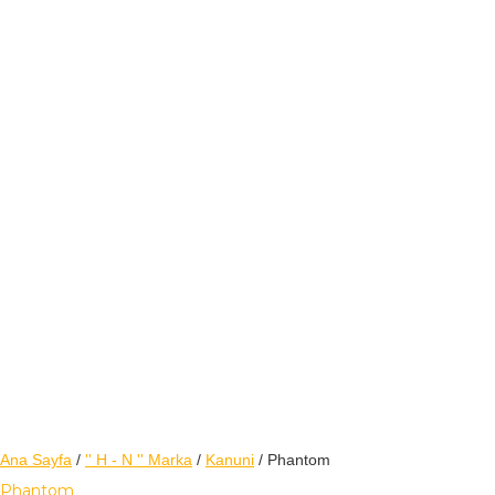
Ana Sayfa
/
'' H - N '' Marka
/
Kanuni
/ Phantom
Phantom