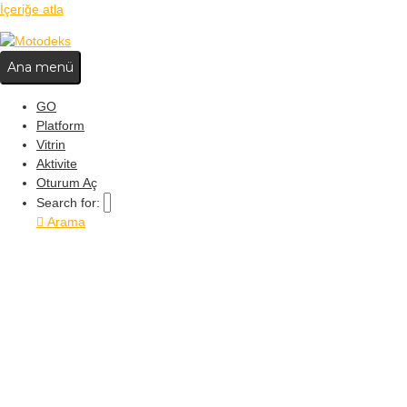
İçeriğe atla
Ana menü
GO
Platform
Vitrin
Aktivite
Oturum Aç
Search for:
Arama