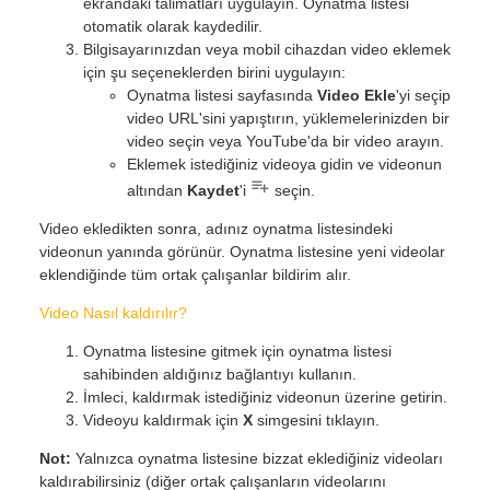
ekrandaki talimatları uygulayın. Oynatma listesi
otomatik olarak kaydedilir.
Bilgisayarınızdan veya mobil cihazdan video eklemek
için şu seçeneklerden birini uygulayın:
Oynatma listesi sayfasında
Video Ekle
'yi seçip
video URL'sini yapıştırın, yüklemelerinizden bir
video seçin veya YouTube'da bir video arayın.
Eklemek istediğiniz videoya gidin ve videonun
altından
Kaydet
'i
seçin.
Video ekledikten sonra, adınız oynatma listesindeki
videonun yanında görünür. Oynatma listesine yeni videolar
eklendiğinde tüm ortak çalışanlar bildirim alır.
Video Nasıl kaldırılır?
Oynatma listesine gitmek için oynatma listesi
sahibinden aldığınız bağlantıyı kullanın.
İmleci, kaldırmak istediğiniz videonun üzerine getirin.
Videoyu kaldırmak için
X
simgesini tıklayın.
Not:
Yalnızca oynatma listesine bizzat eklediğiniz videoları
kaldırabilirsiniz (diğer ortak çalışanların videolarını