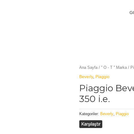
G
Ana Sayfa
/
'' O - T '' Marka
/
Pi
Beverly
,
Piaggio
Piaggio Bev
350 i.e.
Kategoriler:
Beverly
,
Piaggio
Karşılaştır