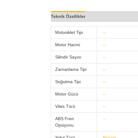
Teknik Özellikler
Bloglar (0)
Video Pa
Motosiklet Tipi
–
Motor Hacmi
–
Silindir Sayısı
–
Zamanlama Tipi
–
Soğutma Tipi
–
Motor Gücü
–
Vites Türü
–
ABS Fren
–
Opsiyonu
Yakıt Türü
Benzin