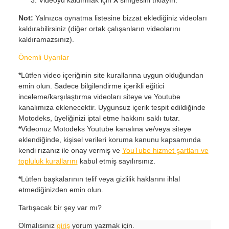
Videoyu kaldırmak için
X
simgesini tıklayın.
Not:
Yalnızca oynatma listesine bizzat eklediğiniz videoları
kaldırabilirsiniz (diğer ortak çalışanların videolarını
kaldıramazsınız).
Önemli Uyarılar
*
Lütfen video içeriğinin site kurallarına uygun olduğundan
emin olun. Sadece bilgilendirme içerikli eğitici
inceleme/karşılaştırma videoları siteye ve Youtube
kanalımıza eklenecektir. Uygunsuz içerik tespit edildiğinde
Motodeks, üyeliğinizi iptal etme hakkını saklı tutar.
*
Videonuz Motodeks Youtube kanalına ve/veya siteye
eklendiğinde, kişisel verileri koruma kanunu kapsamında
kendi rızanız ile onay vermiş ve
YouTube hizmet şartları ve
topluluk kurallarını
kabul etmiş sayılırsınız.
*
Lütfen başkalarının telif veya gizlilik haklarını ihlal
etmediğinizden emin olun.
Tartışacak bir şey var mı?
Olmalısınız
giriş
yorum yazmak için.