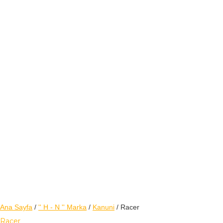
Ana Sayfa
/
'' H - N '' Marka
/
Kanuni
/ Racer
Racer