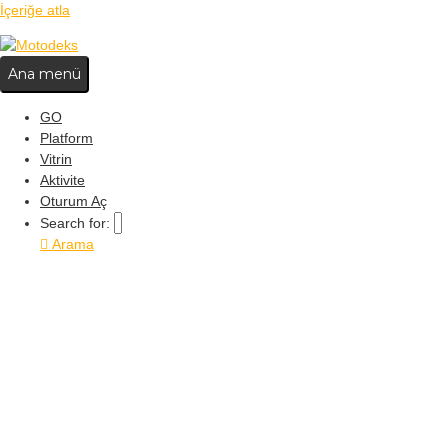
İçeriğe atla
Ana menü
GO
Platform
Vitrin
Aktivite
Oturum Aç
Search for:
Arama