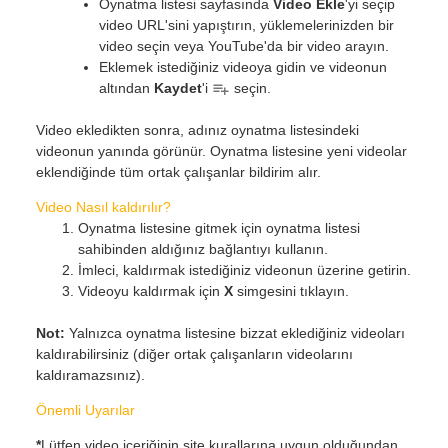
Oynatma listesi sayfasında
Video Ekle
'yi seçip
video URL'sini yapıştırın, yüklemelerinizden bir
video seçin veya YouTube'da bir video arayın.
Eklemek istediğiniz videoya gidin ve videonun
altından
Kaydet
'i
seçin.
Video ekledikten sonra, adınız oynatma listesindeki
videonun yanında görünür. Oynatma listesine yeni videolar
eklendiğinde tüm ortak çalışanlar bildirim alır.
Video Nasıl kaldırılır?
Oynatma listesine gitmek için oynatma listesi
sahibinden aldığınız bağlantıyı kullanın.
İmleci, kaldırmak istediğiniz videonun üzerine getirin.
Videoyu kaldırmak için
X
simgesini tıklayın.
Not:
Yalnızca oynatma listesine bizzat eklediğiniz videoları
kaldırabilirsiniz (diğer ortak çalışanların videolarını
kaldıramazsınız).
Önemli Uyarılar
*
Lütfen video içeriğinin site kurallarına uygun olduğundan