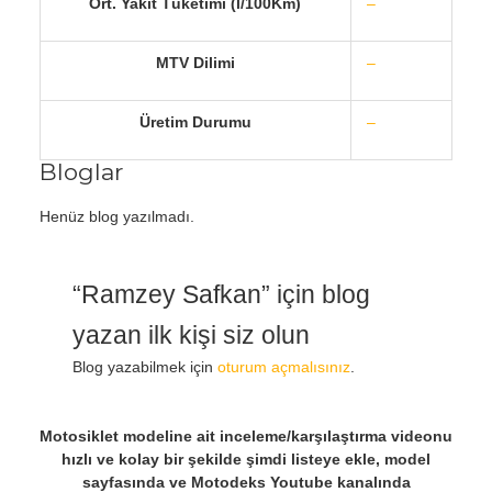
Ort. Yakıt Tüketimi (l/100Km)
–
MTV Dilimi
–
Üretim Durumu
–
Bloglar
Henüz blog yazılmadı.
“Ramzey Safkan” için blog
yazan ilk kişi siz olun
Blog yazabilmek için
oturum açmalısınız
.
Motosiklet modeline ait inceleme/karşılaştırma videonu
hızlı ve kolay bir şekilde şimdi listeye ekle, model
sayfasında ve Motodeks Youtube kanalında