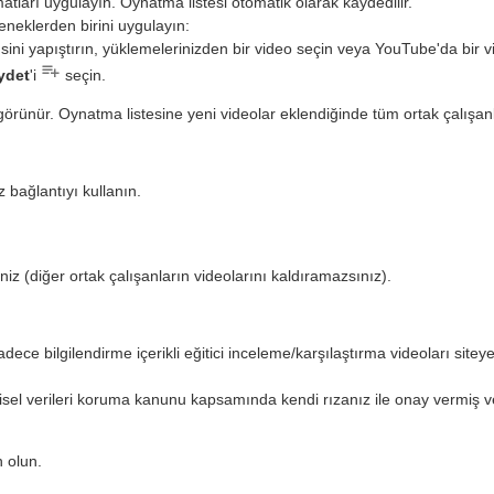
atları uygulayın. Oynatma listesi otomatik olarak kaydedilir.
neklerden birini uygulayın:
'sini yapıştırın, yüklemelerinizden bir video seçin veya YouTube'da bir v
ydet
'i
seçin.
rünür. Oynatma listesine yeni videolar eklendiğinde tüm ortak çalışanlar
 bağlantıyı kullanın.
iniz (diğer ortak çalışanların videolarını kaldıramazsınız).
dece bilgilendirme içerikli eğitici inceleme/karşılaştırma videoları sit
isel verileri koruma kanunu kapsamında kendi rızanız ile onay vermiş 
n olun.