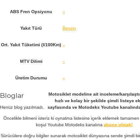
ABS Fren Opsiyonu
–
Yakıt Türü
Benzin
Ort. Yakıt Tüketimi (l/100Km)
–
MTV Dilimi
–
Üretim Durumu
–
Bloglar
Motosiklet modeline ait inceleme/karşılaşt
hızlı ve kolay bir şekilde şimdi listeye e
Henüz blog yazılmadı.
sayfasında ve Motodeks Youtube kanalında 
Öncelikle bilmeni isteriz ki oynatma listesine içerik eklemek tamame
koşul Youtube Motodeks kanalına
abone olmak!
Sürücülere doğru bilgiler sunarak motosiklet dünyasına sende şimdi bir