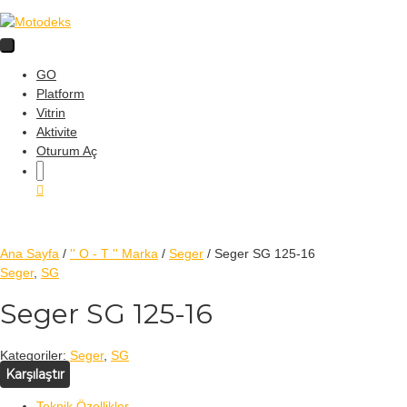
GO
Platform
Vitrin
Aktivite
Oturum Aç
Ana Sayfa
/
'' O - T '' Marka
/
Seger
/ Seger SG 125-16
Seger
,
SG
Seger SG 125-16
Kategoriler:
Seger
,
SG
Karşılaştır
Teknik Özellikler