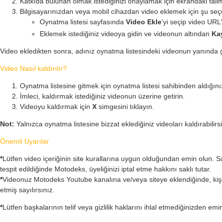
Katkıda bulunan olmak istediğinizi onaylamak için ekrandaki talim
Bilgisayarınızdan veya mobil cihazdan video eklemek için şu seçe
Oynatma listesi sayfasında
Video Ekle
'yi seçip video URL
Eklemek istediğiniz videoya gidin ve videonun altından
Ka
Video ekledikten sonra, adınız oynatma listesindeki videonun yanında gö
Video Nasıl kaldırılır?
Oynatma listesine gitmek için oynatma listesi sahibinden aldığınız
İmleci, kaldırmak istediğiniz videonun üzerine getirin.
Videoyu kaldırmak için
X
simgesini tıklayın.
Not:
Yalnızca oynatma listesine bizzat eklediğiniz videoları kaldırabilirs
Önemli Uyarılar
*
Lütfen video içeriğinin site kurallarına uygun olduğundan emin olun. Sa
tespit edildiğinde Motodeks, üyeliğinizi iptal etme hakkını saklı tutar.
*
Videonuz Motodeks Youtube kanalına ve/veya siteye eklendiğinde, kiş
etmiş sayılırsınız.
*
Lütfen başkalarının telif veya gizlilik haklarını ihlal etmediğinizden emi