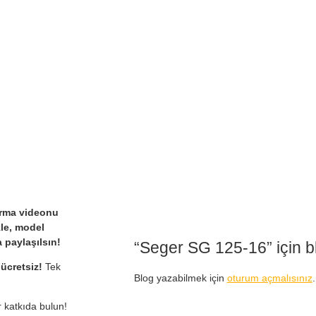
ırma videonu
kle, model
paylaşılsın!
“Seger SG 125-16” için bl
n
ücretsiz!
Tek
Blog yazabilmek için
oturum açmalısınız
.
 katkıda bulun!