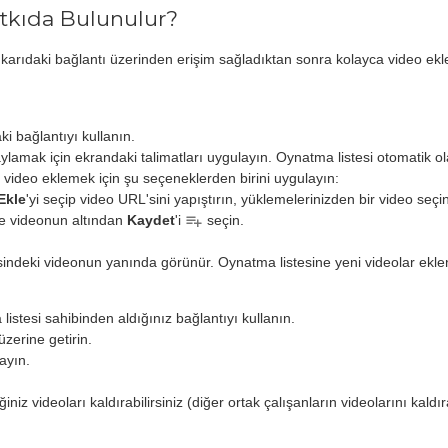
atkıda Bulunulur?
arıdaki bağlantı üzerinden erişim sağladıktan sonra kolayca video ekle
i bağlantıyı kullanın.
ylamak için ekrandaki talimatları uygulayın. Oynatma listesi otomatik ol
 video eklemek için şu seçeneklerden birini uygulayın:
Ekle
'yi seçip video URL'sini yapıştırın, yüklemelerinizden bir video seç
ve videonun altından
Kaydet
'i
seçin.
indeki videonun yanında görünür. Oynatma listesine yeni videolar eklend
istesi sahibinden aldığınız bağlantıyı kullanın.
üzerine getirin.
ayın.
niz videoları kaldırabilirsiniz (diğer ortak çalışanların videolarını kald