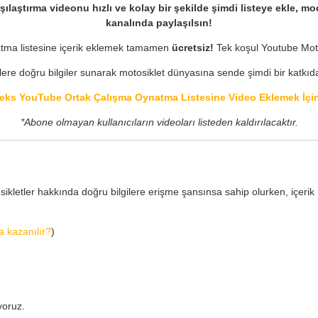
şılaştırma videonu hızlı ve kolay bir şekilde şimdi listeye ekle,
kanalında paylaşılsın!
ynatma listesine içerik eklemek tamamen
ücretsiz!
Tek koşul Youtube Mot
ere doğru bilgiler sunarak motosiklet dünyasına sende şimdi bir katkıd
ks YouTube Ortak Çalışma Oynatma Listesine Video Eklemek İçin
*Abone olmayan kullanıcıların videoları listeden kaldırılacaktır.
ikletler hakkında doğru bilgilere erişme şansınsa sahip olurken, içerik ü
a kazanılır?
)
yoruz.