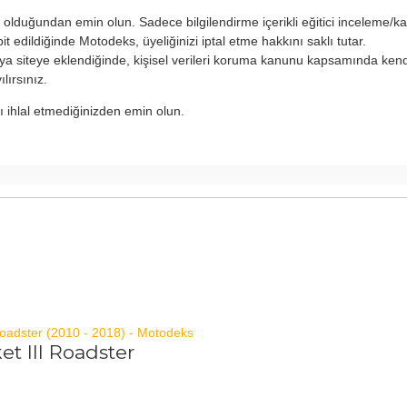
n olduğundan emin olun. Sadece bilgilendirme içerikli eğitici inceleme/k
t edildiğinde Motodeks, üyeliğinizi iptal etme hakkını saklı tutar.
 siteye eklendiğinde, kişisel verileri koruma kanunu kapsamında kendi
lırsınız.
ını ihlal etmediğinizden emin olun.
t III Roadster