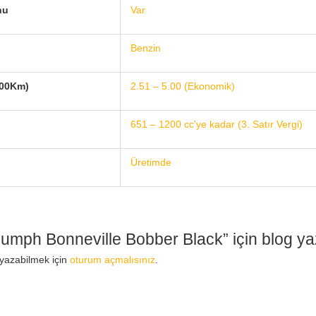
nu
Var
Benzin
/100Km)
2.51 – 5.00 (Ekonomik)
651 – 1200 cc'ye kadar (3. Satır Vergi)
Üretimde
iumph Bonneville Bobber Black” için blog yaza
 yazabilmek için
oturum açmalısınız
.