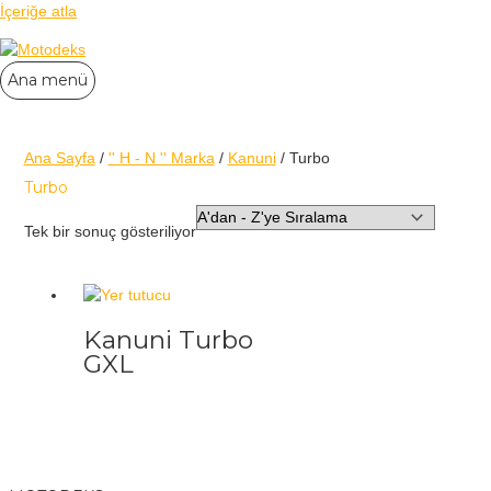
İçeriğe atla
Ana menü
Ana Sayfa
/
'' H - N '' Marka
/
Kanuni
/ Turbo
Turbo
Tek bir sonuç gösteriliyor
Kanuni Turbo
GXL