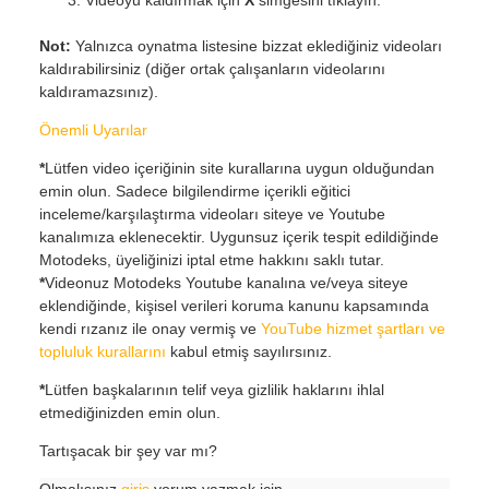
Videoyu kaldırmak için
X
simgesini tıklayın.
Not:
Yalnızca oynatma listesine bizzat eklediğiniz videoları
kaldırabilirsiniz (diğer ortak çalışanların videolarını
kaldıramazsınız).
Önemli Uyarılar
*
Lütfen video içeriğinin site kurallarına uygun olduğundan
emin olun. Sadece bilgilendirme içerikli eğitici
inceleme/karşılaştırma videoları siteye ve Youtube
kanalımıza eklenecektir. Uygunsuz içerik tespit edildiğinde
Motodeks, üyeliğinizi iptal etme hakkını saklı tutar.
*
Videonuz Motodeks Youtube kanalına ve/veya siteye
eklendiğinde, kişisel verileri koruma kanunu kapsamında
kendi rızanız ile onay vermiş ve
YouTube hizmet şartları ve
topluluk kurallarını
kabul etmiş sayılırsınız.
*
Lütfen başkalarının telif veya gizlilik haklarını ihlal
etmediğinizden emin olun.
Tartışacak bir şey var mı?