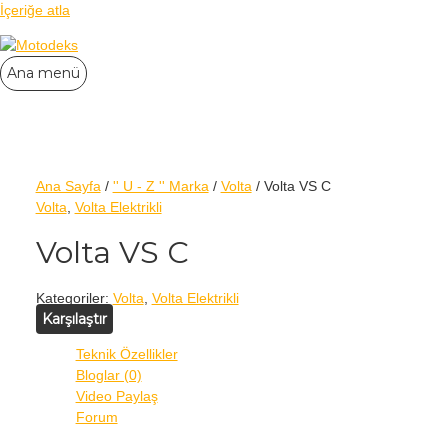
İçeriğe atla
Ana menü
Ana Sayfa
/
'' U - Z '' Marka
/
Volta
/ Volta VS C
Volta
,
Volta Elektrikli
Volta VS C
Kategoriler:
Volta
,
Volta Elektrikli
Karşılaştır
Teknik Özellikler
Bloglar (0)
Video Paylaş
Forum