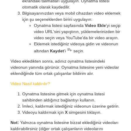
ekrandaki talimatları uygulayın. Oynatma listesi
otomatik olarak kaydedilir.
Bilgisayarınızdan veya mobil cihazdan video eklemek
için şu seçeneklerden birini uygulayın:
Oynatma listesi sayfasında
Video Ekle
'yi seçip
video URL'sini yapıştırın, yüklemelerinizden bir
video seçin veya YouTube'da bir video arayın.
Eklemek istediğiniz videoya gidin ve videonun
altından
Kaydet
'i
seçin.
Video ekledikten sonra, adınız oynatma listesindeki
videonun yanında görünür. Oynatma listesine yeni videolar
eklendiğinde tüm ortak çalışanlar bildirim alır.
Video Nasıl kaldırılır?
Oynatma listesine gitmek için oynatma listesi
sahibinden aldığınız bağlantıyı kullanın.
İmleci, kaldırmak istediğiniz videonun üzerine getirin.
Videoyu kaldırmak için
X
simgesini tıklayın.
Not:
Yalnızca oynatma listesine bizzat eklediğiniz videoları
kaldırabilirsiniz (diğer ortak çalışanların videolarını