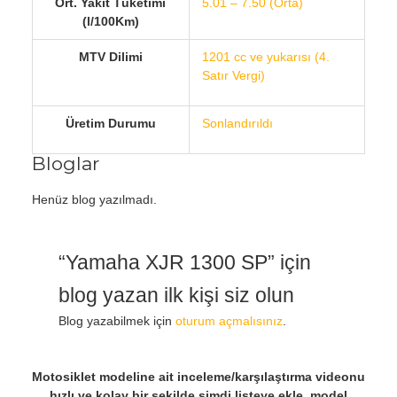
Ort. Yakıt Tüketimi
5.01 – 7.50 (Orta)
(l/100Km)
MTV Dilimi
1201 cc ve yukarısı (4.
Satır Vergi)
Üretim Durumu
Sonlandırıldı
Bloglar
Henüz blog yazılmadı.
“Yamaha XJR 1300 SP” için
blog yazan ilk kişi siz olun
Blog yazabilmek için
oturum açmalısınız
.
Motosiklet modeline ait inceleme/karşılaştırma videonu
hızlı ve kolay bir şekilde şimdi listeye ekle, model