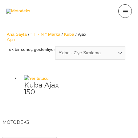
İçeriğe
Ana
atla
men
Ana Sayfa
/
'' H - N '' Marka
/
Kuba
/ Ajax
Ajax
Tek bir sonuç gösteriliyor
Kuba Ajax
150
MOTODEKS