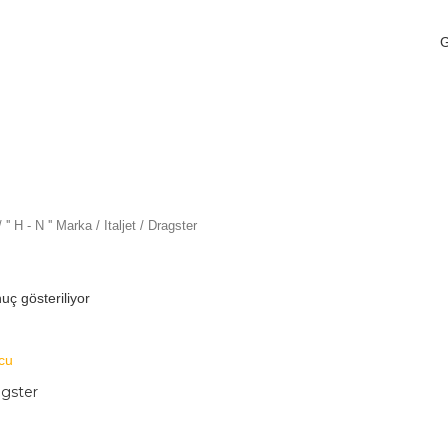
/
'' H - N '' Marka
/
Italjet
/ Dragster
uç gösteriliyor
agster