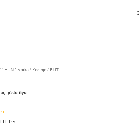
/
'' H - N '' Marka
/
Kadırga
/ ELIT
uç gösteriliyor
LIT-125