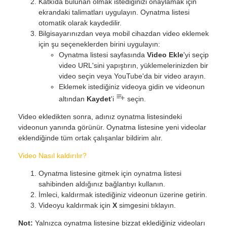
Katkıda bulunan olmak istediğinizi onaylamak için
ekrandaki talimatları uygulayın. Oynatma listesi
otomatik olarak kaydedilir.
Bilgisayarınızdan veya mobil cihazdan video eklemek
için şu seçeneklerden birini uygulayın:
Oynatma listesi sayfasında
Video Ekle
'yi seçip
video URL'sini yapıştırın, yüklemelerinizden bir
video seçin veya YouTube'da bir video arayın.
Eklemek istediğiniz videoya gidin ve videonun
altından
Kaydet
'i
seçin.
Video ekledikten sonra, adınız oynatma listesindeki
videonun yanında görünür. Oynatma listesine yeni videolar
eklendiğinde tüm ortak çalışanlar bildirim alır.
Video Nasıl kaldırılır?
Oynatma listesine gitmek için oynatma listesi
sahibinden aldığınız bağlantıyı kullanın.
İmleci, kaldırmak istediğiniz videonun üzerine getirin.
Videoyu kaldırmak için
X
simgesini tıklayın.
Not:
Yalnızca oynatma listesine bizzat eklediğiniz videoları