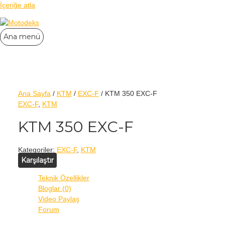
İçeriğe atla
Ana menü
Ana Sayfa
/
KTM
/
EXC-F
/ KTM 350 EXC-F
EXC-F
,
KTM
KTM 350 EXC-F
Kategoriler:
EXC-F
,
KTM
Karşılaştır
Teknik Özellikler
Bloglar (0)
Video Paylaş
Forum