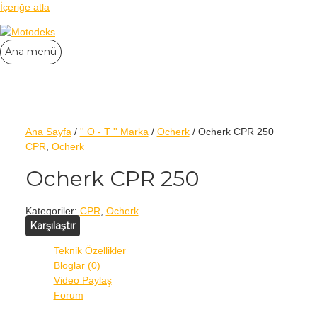
İçeriğe atla
Ana menü
Ana Sayfa
/
'' O - T '' Marka
/
Ocherk
/ Ocherk CPR 250
CPR
,
Ocherk
Ocherk CPR 250
Kategoriler:
CPR
,
Ocherk
Karşılaştır
Teknik Özellikler
Bloglar (0)
Video Paylaş
Forum