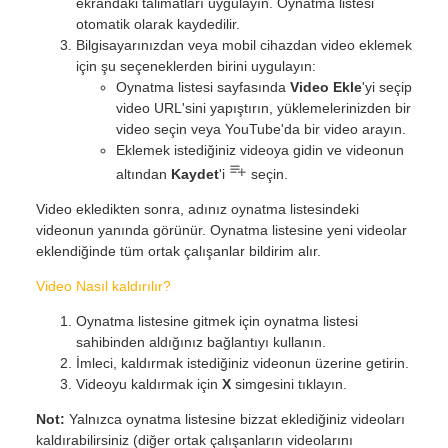
ekrandaki talimatları uygulayın. Oynatma listesi
otomatik olarak kaydedilir.
Bilgisayarınızdan veya mobil cihazdan video eklemek
için şu seçeneklerden birini uygulayın:
Oynatma listesi sayfasında
Video Ekle
'yi seçip
video URL'sini yapıştırın, yüklemelerinizden bir
video seçin veya YouTube'da bir video arayın.
Eklemek istediğiniz videoya gidin ve videonun
altından
Kaydet
'i
seçin.
Video ekledikten sonra, adınız oynatma listesindeki
videonun yanında görünür. Oynatma listesine yeni videolar
eklendiğinde tüm ortak çalışanlar bildirim alır.
Video Nasıl kaldırılır?
Oynatma listesine gitmek için oynatma listesi
sahibinden aldığınız bağlantıyı kullanın.
İmleci, kaldırmak istediğiniz videonun üzerine getirin.
Videoyu kaldırmak için
X
simgesini tıklayın.
Not:
Yalnızca oynatma listesine bizzat eklediğiniz videoları
kaldırabilirsiniz (diğer ortak çalışanların videolarını