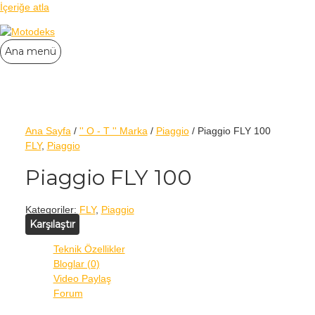
İçeriğe atla
Ana menü
Ana Sayfa
/
'' O - T '' Marka
/
Piaggio
/ Piaggio FLY 100
FLY
,
Piaggio
Piaggio FLY 100
Kategoriler:
FLY
,
Piaggio
Karşılaştır
Teknik Özellikler
Bloglar (0)
Video Paylaş
Forum