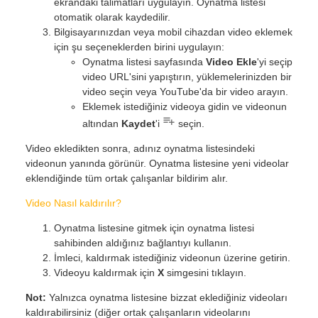
ekrandaki talimatları uygulayın. Oynatma listesi
otomatik olarak kaydedilir.
Bilgisayarınızdan veya mobil cihazdan video eklemek
için şu seçeneklerden birini uygulayın:
Oynatma listesi sayfasında
Video Ekle
'yi seçip
video URL'sini yapıştırın, yüklemelerinizden bir
video seçin veya YouTube'da bir video arayın.
Eklemek istediğiniz videoya gidin ve videonun
altından
Kaydet
'i
seçin.
Video ekledikten sonra, adınız oynatma listesindeki
videonun yanında görünür. Oynatma listesine yeni videolar
eklendiğinde tüm ortak çalışanlar bildirim alır.
Video Nasıl kaldırılır?
Oynatma listesine gitmek için oynatma listesi
sahibinden aldığınız bağlantıyı kullanın.
İmleci, kaldırmak istediğiniz videonun üzerine getirin.
Videoyu kaldırmak için
X
simgesini tıklayın.
Not:
Yalnızca oynatma listesine bizzat eklediğiniz videoları
kaldırabilirsiniz (diğer ortak çalışanların videolarını