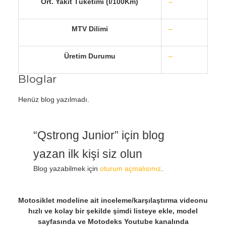
Ort. Yakıt Tüketimi (l/100Km)
–
MTV Dilimi
–
Üretim Durumu
–
Bloglar
Henüz blog yazılmadı.
“Qstrong Junior” için blog
yazan ilk kişi siz olun
Blog yazabilmek için
oturum açmalısınız
.
Motosiklet modeline ait inceleme/karşılaştırma videonu
hızlı ve kolay bir şekilde şimdi listeye ekle, model
sayfasında ve Motodeks Youtube kanalında