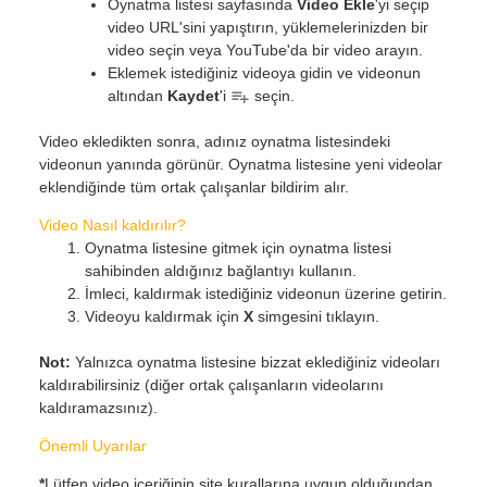
Oynatma listesi sayfasında
Video Ekle
'yi seçip
video URL'sini yapıştırın, yüklemelerinizden bir
video seçin veya YouTube'da bir video arayın.
Eklemek istediğiniz videoya gidin ve videonun
altından
Kaydet
'i
seçin.
Video ekledikten sonra, adınız oynatma listesindeki
videonun yanında görünür. Oynatma listesine yeni videolar
eklendiğinde tüm ortak çalışanlar bildirim alır.
Video Nasıl kaldırılır?
Oynatma listesine gitmek için oynatma listesi
sahibinden aldığınız bağlantıyı kullanın.
İmleci, kaldırmak istediğiniz videonun üzerine getirin.
Videoyu kaldırmak için
X
simgesini tıklayın.
Not:
Yalnızca oynatma listesine bizzat eklediğiniz videoları
kaldırabilirsiniz (diğer ortak çalışanların videolarını
kaldıramazsınız).
Önemli Uyarılar
*
Lütfen video içeriğinin site kurallarına uygun olduğundan