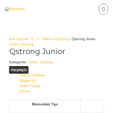
Ana Sayfa
/
'' O - T '' Marka
/
Qstrong
/ Qstrong Junior
Junior
,
Qstrong
Qstrong Junior
Kategoriler:
Junior
,
Qstrong
Karşılaştır
Teknik Özellikler
Bloglar (0)
Video Paylaş
Forum
Motosiklet Tipi
–