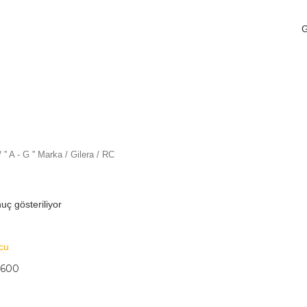
/
'' A - G '' Marka
/
Gilera
/ RC
uç gösteriliyor
 600