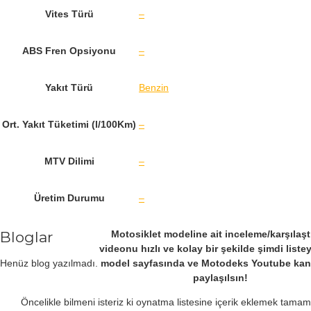
Vites Türü
–
ABS Fren Opsiyonu
–
Yakıt Türü
Benzin
Ort. Yakıt Tüketimi (l/100Km)
–
MTV Dilimi
–
Üretim Durumu
–
Bloglar
Motosiklet modeline ait inceleme/karşılaş
videonu hızlı ve kolay bir şekilde şimdi listey
Henüz blog yazılmadı.
model sayfasında ve Motodeks Youtube kan
paylaşılsın!
Öncelikle bilmeni isteriz ki oynatma listesine içerik eklemek tama