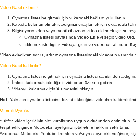
Video Nasıl eklenir?
Oynatma listesine gitmek için yukarıdaki bağlantıyı kullanın.
Katkıda bulunan olmak istediğinizi onaylamak için ekrandaki talim
Bilgisayarınızdan veya mobil cihazdan video eklemek için şu seçe
Oynatma listesi sayfasında
Video Ekle
'yi seçip video URL
Eklemek istediğiniz videoya gidin ve videonun altından
Ka
Video ekledikten sonra, adınız oynatma listesindeki videonun yanında gö
Video Nasıl kaldırılır?
Oynatma listesine gitmek için oynatma listesi sahibinden aldığınız
İmleci, kaldırmak istediğiniz videonun üzerine getirin.
Videoyu kaldırmak için
X
simgesini tıklayın.
Not:
Yalnızca oynatma listesine bizzat eklediğiniz videoları kaldırabilirs
Önemli Uyarılar
*
Lütfen video içeriğinin site kurallarına uygun olduğundan emin olun. Sa
tespit edildiğinde Motodeks, üyeliğinizi iptal etme hakkını saklı tutar.
*
Videonuz Motodeks Youtube kanalına ve/veya siteye eklendiğinde, kiş