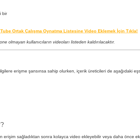
 bir
ube Ortak Çalışma Oynatma Listesine Video Eklemek İçin Tıkla!
one olmayan kullanıcıların videoları listeden kaldırılacaktır.
gilere erişme şansınsa sahip olurken, içerik üreticileri de aşağıdaki eşsi
r?
erişim sağladıktan sonra kolayca video ekleyebilir veya daha önce ekledi