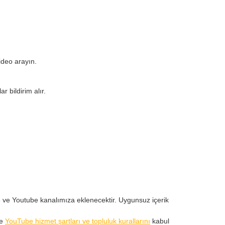
ideo arayın.
 bildirim alır.
eye ve Youtube kanalımıza eklenecektir. Uygunsuz içerik
ve
YouTube hizmet şartları ve topluluk kurallarını
kabul