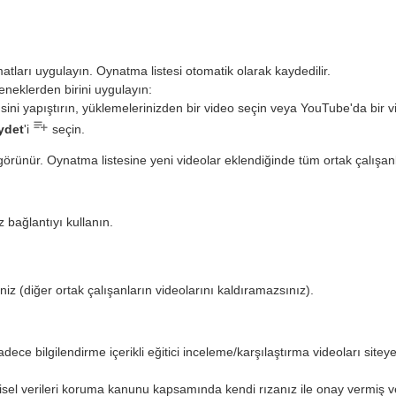
atları uygulayın. Oynatma listesi otomatik olarak kaydedilir.
neklerden birini uygulayın:
'sini yapıştırın, yüklemelerinizden bir video seçin veya YouTube'da bir v
ydet
'i
seçin.
rünür. Oynatma listesine yeni videolar eklendiğinde tüm ortak çalışanlar
 bağlantıyı kullanın.
iniz (diğer ortak çalışanların videolarını kaldıramazsınız).
dece bilgilendirme içerikli eğitici inceleme/karşılaştırma videoları sit
isel verileri koruma kanunu kapsamında kendi rızanız ile onay vermiş 