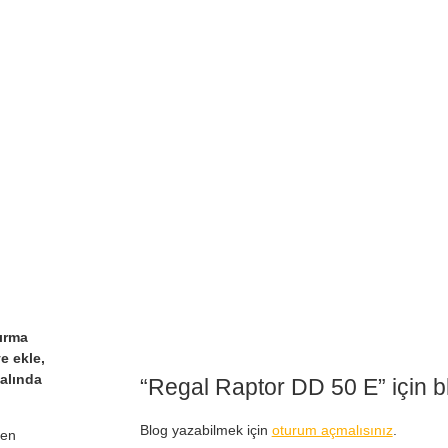
tırma
e ekle,
alında
“Regal Raptor DD 50 E” için bl
Blog yazabilmek için
oturum açmalısınız
.
men