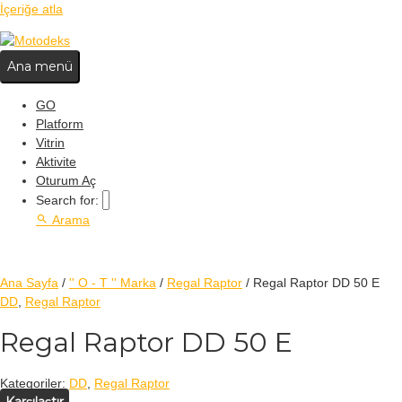
İçeriğe atla
Ana menü
GO
Platform
Vitrin
Aktivite
Oturum Aç
Search for:
Arama
Ana Sayfa
/
'' O - T '' Marka
/
Regal Raptor
/ Regal Raptor DD 50 E
DD
,
Regal Raptor
Regal Raptor DD 50 E
Kategoriler:
DD
,
Regal Raptor