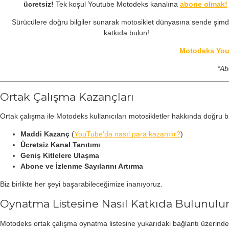
ücretsiz!
Tek koşul Youtube Motodeks kanalına
abone olmak!
Sürücülere doğru bilgiler sunarak motosiklet dünyasına sende şimdi
katkıda bulun!
Motodeks YouT
*Ab
Ortak Çalışma Kazançları
Ortak çalışma ile Motodeks kullanıcıları motosikletler hakkında doğru bil
Maddi Kazanç
(
YouTube'da nasıl para kazanılır?
)
Ücretsiz Kanal Tanıtımı
Geniş Kitlelere Ulaşma
Abone ve İzlenme Sayılarını Artırma
Biz birlikte her şeyi başarabileceğimize inanıyoruz.
Oynatma Listesine Nasıl Katkıda Bulunulu
Motodeks ortak çalışma oynatma listesine yukarıdaki bağlantı üzerinden 