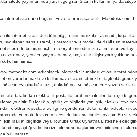
ler sitede yayım anında yürürlüğe girer. Sitenin kullanımı ya da siteye gi
 internet sitelerine bağlantı veya referans içerebilir. Motodeks.com, bu s
ile internet sitesindeki tüm bilgi, resim, markalar, alan adı, logo, ikon
arı, uygulanan satış sistemi, iş metodu ve iş modeli de dahil tüm materyall
ternet sitesinde bulunan hiçbir materyal; önceden izin alınmadan ve kay
na çevrilemez, yeniden yayımlanamaz, başka bir bilgisayara yüklenemez, 
arak kullanılamaz.
 www.motodeks.com adresindeki Motodeks’in malıdır ve onun tarafından işle
hizmetten yararlanmakla ve kullanmaya devam etmekle; Bağlı olduğunuz 
u sözleşmeyi okuduğunuzu, anladığınızı ve sözleşmede yazan şartlarla 
ıcılar tarafından elektronik posta ile tarafımıza iletilen tüm içerik, gö
kullanıcıya aittir. Bu içeriğin, görüş ve bilgilerin yanlışlık, eksiklik vey
ndan elektronik posta aracılığı ile gönderilen dökümanlar,videolar/video lin
nalında ve motodeks.com sitesinde kullanıcılar ile paylaşır. Bu süreçten 
 için mail atıldığında veya Youtube Ortak Oynatma Listesine eklediğinde
rın kendi paylaştığı videoları izni olmadan başka bir web sitesinde bulurs
inde bulunamaz.