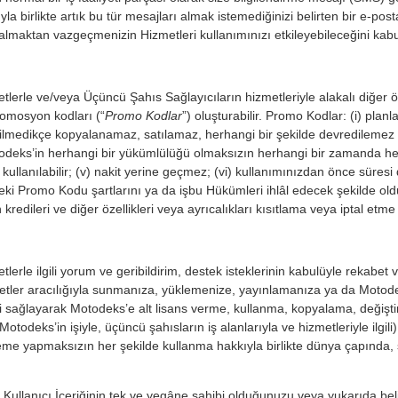
yla birlikte artık bu tür mesajları almak istemediğinizi belirten bir e-
lmaktan vazgeçmenizin Hizmetleri kullanımınızı etkileyebileceğini kabu
tlerle ve/veya Üçüncü Şahıs Sağlayıcıların hizmetleriyle alakalı diğer öz
romosyon kodları (“
Promo Kodlar
”) oluşturabilir. Promo Kodlar: (i) pla
lirtilmedikçe kopyalanamaz, satılamaz, herhangi bir şekilde devredilem
odeks’in herhangi bir yükümlülüğü olmaksızın herhangi bir zamanda herha
 kullanılabilir; (v) nakit yerine geçmez; (vi) kullanımınızdan önce süre
eki Promo Kodu şartlarını ya da işbu Hükümleri ihlâl edecek şekilde o
redileri ve diğer özellikleri veya ayrıcalıkları kısıtlama veya iptal etme 
rle ilgili yorum ve geribildirim, destek isteklerinin kabulüyle rekabet v
etler aracılığıyla sunmanıza, yüklemenize, yayınlamanıza ya da Motodek
eriği sağlayarak Motodeks’e alt lisans verme, kullanma, kopyalama, değiş
deks’in işiyle, üçüncü şahısların iş alanlarıyla ve hizmetleriyle ilgili
me yapmaksızın her şekilde kullanma hakkıyla birlikte dünya çapında, süre
ullanıcı İçeriğinin tek ve yegâne sahibi olduğunuzu veya yukarıda belirti