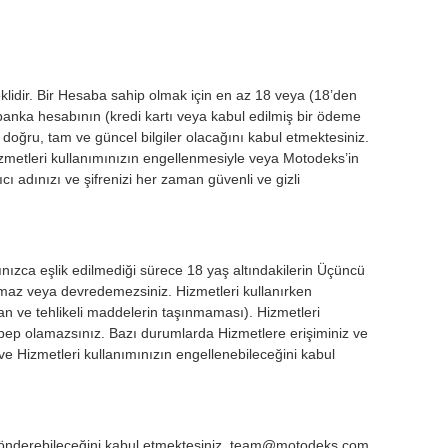
lidir. Bir Hesaba sahip olmak için en az 18 veya (18’den
 banka hesabının (kredi kartı veya kabul edilmiş bir ödeme
 doğru, tam ve güncel bilgiler olacağını kabul etmektesiniz.
zmetleri kullanımınızın engellenmesiyle veya Motodeks’in
adınızı ve şifrenizi her zaman güvenli ve gizli
ınızca eşlik edilmediği sürece 18 yaş altındakilerin Üçüncü
amaz veya devredemezsiniz. Hizmetleri kullanırken
an ve tehlikeli maddelerin taşınmaması). Hizmetleri
ebep olamazsınız. Bazı durumlarda Hizmetlere erişiminiz ve
ve Hizmetleri kullanımınızın engellenebileceğini kabul
S) gönderebileceğini kabul etmektesiniz. team@motodeks.com