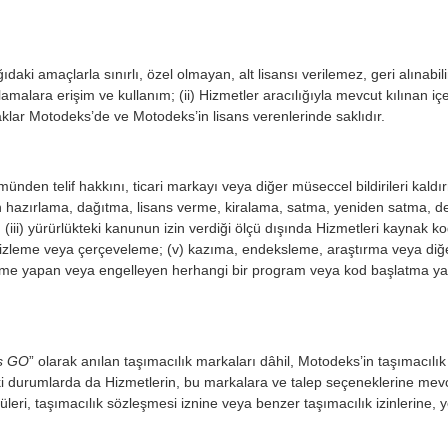
ki amaçlarla sınırlı, özel olmayan, alt lisansı verilemez, geri alınabili
alara erişim ve kullanım; (ii) Hizmetler aracılığıyla mevcut kılınan içeri
klar Motodeks’de ve Motodeks’in lisans verenlerinde saklıdır.
ümünden telif hakkını, ticari markayı veya diğer müseccel bildirileri kal
rün hazırlama, dağıtma, lisans verme, kiralama, satma, yeniden satma
 (iii) yürürlükteki kanunun izin verdiği ölçü dışında Hizmetleri kayna
 ikizleme veya çerçeveleme; (v) kazıma, endeksleme, araştırma veya diğe
eme yapan veya engelleyen herhangi bir program veya kod başlatma ya da
s GO
” olarak anılan taşımacılık markaları dâhil, Motodeks’in taşımacılık ve
ki durumlarda da Hizmetlerin, bu markalara ve talep seçeneklerine mevcu
ürücüleri, taşımacılık sözleşmesi iznine veya benzer taşımacılık izinlerine,