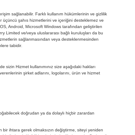
işim sağlanabilir. Farklı kullanım hükümlerinin ve gizlilik
r üçüncü şahıs hizmetlerini ve içeriğini desteklemez ve
OS, Android, Microsoft Windows tarafından geliştirilen
ry Limited ve/veya uluslararası bağlı kuruluşları da bu
e Hizmetlerin sağlanmasından veya desteklenmesinden
ere tabidir.
de sizin Hizmet kullanımınız size aşağıdaki hakları
verenlerinin şirket adlarını, logolarını, ürün ve hizmet
, doğabilecek doğrudan ya da dolaylı hiçbir zarardan
n bir ihtara gerek olmaksızın değiştirme, siteyi yeniden