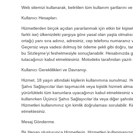
Web sitemizi kullanarak, belirtilen tüm kullanım şartlarını ve 
Kullanıcı Hesapları.
Hizmetlerden birçok açıdan yararlanmak için etkin bir kişise
farklı ise) ülkenizdeki yargıya göre yasal olan yaşta olmal
ortağı) yanı sıra adınız, adresiniz, cep telefonu numaranız 
Geçersiz veya vadesi dolmuş bir ödeme şekli gibi doğru, ta
bu Sözleşme’yi feshetmesiyle sonuçlanabilir. Hesabınızda g
tutacağınızı kabul etmektesiniz. Motodeks tarafından yazılı 
Kullanıcı Gereklilikleri ve Davranışı.
Hizmet, 18 yaşın altındaki kişilerin kullanımına sunulmaz. H
Şahıs Sağlayıcılar’dan taşımacılık veya lojistik hizmeti a
yürürlükteki tüm kanunlara uyacağınızı kabul etmektesiniz ve
kullanırken Üçüncü Şahıs Sağlayıcılar’da veya diğer şahısl
Hizmetleri kullanımınız için kimlik doğrulaması sorulabilir.
etmektesiniz.
Mesaj Gönderme.
Bir Hesap oluşturunca Hizmetlerin, Hizmetleri kullanmanızı