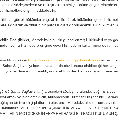
lan önceki sözleşmelerin ve anlaşmaların açıkça önüne geçer. Motodeks
a da Hizmetlere erişimi reddedebilir.
olitikalar gibi ek hükümler koşulabilir. Bu tür ek hükümler, geçerli Hizmetl
e ek olarak ve onların bir parçası olarak görülecektir. Ek hükümler, il
lir. Değişiklikler, Motodeks’in bu tür güncellenmiş Hükümleri veya geçerli
dirimden sonra Hizmetlere erişime veya Hizmetlerin kullanımına devam etm
lanımı Motodeks’in
https://www.motodeks.com/gizlilik-politikasi/
adresindeki
cü Şahıs Sağlayıcı’yı içeren kazanın da söz konusu olabileceği herhangi
ğın çözülebilmesi için gerekliyse gerekli bilgileri bir hasar işlemcisine ve
çüncü Şahıs Sağlayıcılar
”) arasındaki sözleşme altında, bağımsız üçün
i ayarlamak ve planlamak için, kullanıcıların Hizmetler’in (her biri “
Uygul
ağlayan bir teknoloji platformu oluşturur. Motodeks aksi durumu sizinle 
 amaçla kullanılamaz. MOTODEKS’IN TAŞIMACILIK VEYA LOJİSTİK HİZM
HİZMETLERİN MOTODEKS’İN VEYA HERHANGİ BİR BAĞLI KURUMUN 