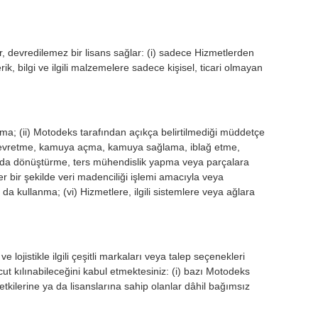
r, devredilemez bir lisans sağlar: (i) sadece Hizmetlerden
k, bilgi ve ilgili malzemelere sadece kişisel, ticari olmayan
dırma; (ii) Motodeks tarafından açıkça belirtilmediği müddetçe
, devretme, kamuya açma, kamuya sağlama, iblağ etme,
k koda dönüştürme, ters mühendislik yapma veya parçalara
r bir şekilde veri madenciliği işlemi amacıyla veya
 kullanma; (vi) Hizmetlere, ilgili sistemlere veya ağlara
 lojistikle ilgili çeşitli markaları veya talep seçenekleri
t kılınabileceğini kabul etmektesiniz: (i) bazı Motodeks
 yetkilerine ya da lisanslarına sahip olanlar dâhil bağımsız