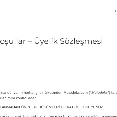
Koşullar – Üyelik Sözleşmesi
fınızca dünyanın herhangi bir ülkesinden Motodeks.com (“
Motodeks
”) ta
ullanımını kontrol eder.
LLANMADAN ÖNCE BU HÜKÜMLERİ DİKKATLİCE OKUYUNUZ.
s arasında akdi bir ilişki oluşturan işbu Hükümleri kabul ettiğinizi var