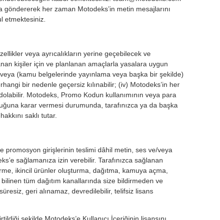
posta göndererek her zaman Motodeks’in metin mesajlarını
l etmektesiniz.
ellikler veya ayrıcalıkların yerine geçebilecek ve
nlanan kişiler için ve planlanan amaçlarla yasalara uygun
ez veya (kamu belgelerinde yayınlama veya başka bir şekilde)
ngi bir nedenle geçersiz kılınabilir; (iv) Motodeks’in her
si dolabilir. Motodeks, Promo Kodun kullanımının veya para
lduğuna karar vermesi durumunda, tarafınızca ya da başka
hakkını saklı tutar.
e promosyon girişlerinin teslimi dâhil metin, ses ve/veya
s’e sağlamanıza izin verebilir. Tarafınızca sağlanan
tirme, ikincil ürünler oluşturma, dağıtma, kamuya açma,
) bilinen tüm dağıtım kanallarında size bildirmeden ve
siz, geri alınamaz, devredilebilir, telifsiz lisans
ldiği şekilde Motodeks’e Kullanıcı İçeriğinin lisansını