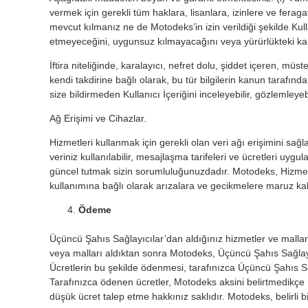
vermek için gerekli tüm haklara, lisanlara, izinlere ve fera
mevcut kılmanız ne de Motodeks’in izin verildiği şekilde Kulla
etmeyeceğini, uygunsuz kılmayacağını veya yürürlükteki ka
İftira niteliğinde, karalayıcı, nefret dolu, şiddet içeren, m
kendi takdirine bağlı olarak, bu tür bilgilerin kanun taraf
size bildirmeden Kullanıcı İçeriğini inceleyebilir, gözlemley
Ağ Erişimi ve Cihazlar.
Hizmetleri kullanmak için gerekli olan veri ağı erişimini sa
veriniz kullanılabilir, mesajlaşma tarifeleri ve ücretleri uy
güncel tutmak sizin sorumluluğunuzdadır. Motodeks, Hizmetleri
kullanımına bağlı olarak arızalara ve gecikmelere maruz kala
Ödeme
Üçüncü Şahıs Sağlayıcılar’dan aldığınız hizmetler ve mallar 
veya malları aldıktan sonra Motodeks, Üçüncü Şahıs Sağlayıc
Ücretlerin bu şekilde ödenmesi, tarafınızca Üçüncü Şahıs Sağ
Tarafınızca ödenen ücretler, Motodeks aksini belirtmedikçe n
düşük ücret talep etme hakkınız saklıdır. Motodeks, belirli b