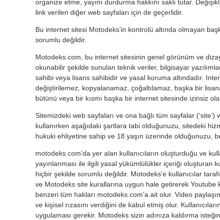
organize etme, yayını durdurma hakkını saklı tutar. Değişiklik
link verilen diğer web sayfaları için de geçerlidir.
Bu internet sitesi Motodeks’in kontrolü altında olmayan başka
sorumlu değildir.
Motodeks.com, bu internet sitesinin genel görünüm ve dizaynı 
okunabilir şekilde sunulan teknik veriler, bilgisayar yazılıml
sahibi veya lisans sahibidir ve yasal koruma altındadır. In
değiştirilemez, kopyalanamaz, çoğaltılamaz, başka bir lisa
bütünü veya bir kısmı başka bir internet sitesinde izinsiz ol
Sitemizdeki web sayfaları ve ona bağlı tüm sayfalar (‘site’)
kullanırken aşağıdaki şartlara tabi olduğunuzu, sitedeki 
hukuki ehliyetine sahip ve 18 yaşın üzerinde olduğunuzu, b
motodeks.com’da yer alan kullanıcıların oluşturduğu ve kullan
yayınlanması ile ilgili yasal yükümlülükler içeriği oluşturan 
hiçbir şekilde sorumlu değildir. Motodeks’e kullanıcılar tarafı
ve Motodeks site kurallarına uygun hale getirerek Youtube ka
benzeri tüm hakları motodeks.com’a ait olur. Video paylaşımı
ve kişisel rızasını verdiğini de kabul etmiş olur. Kullanıcıla
uygulaması gerekir. Motodeks sizin adınıza kaldırma isteğ