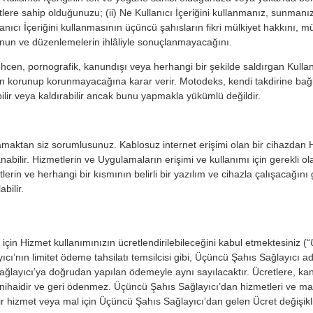
gatlere sahip olduğunuzu; (ii) Ne Kullanıcı İçeriğini kullanmanız, sunma
nıcı İçeriğini kullanmasının üçüncü şahısların fikri mülkiyet hakkını, mül
nun ve düzenlemelerin ihlâliyle sonuçlanmayacağını.
üstehcen, pornografik, kanundışı veya herhangi bir şekilde saldırgan Kull
ından korunup korunmayacağına karar verir. Motodeks, kendi takdirine ba
ebilir veya kaldırabilir ancak bunu yapmakla yükümlü değildir.
ğlamaktan siz sorumlusunuz. Kablosuz internet erişimi olan bir cihazdan 
gulanabilir. Hizmetlerin ve Uygulamaların erişimi ve kullanımı için gerekl
n ve herhangi bir kısmının belirli bir yazılım ve cihazla çalışacağını ga
bilir.
için Hizmet kullanımınızın ücretlendirilebileceğini kabul etmektesiniz (“
ı’nın limitet ödeme tahsilatı temsilcisi gibi, Üçüncü Şahıs Sağlayıcı 
layıcı’ya doğrudan yapılan ödemeyle aynı sayılacaktır. Ücretlere, kanun 
ihaidir ve geri ödenmez. Üçüncü Şahıs Sağlayıcı’dan hizmetleri ve malla
ir hizmet veya mal için Üçüncü Şahıs Sağlayıcı’dan gelen Ücret değişikliği