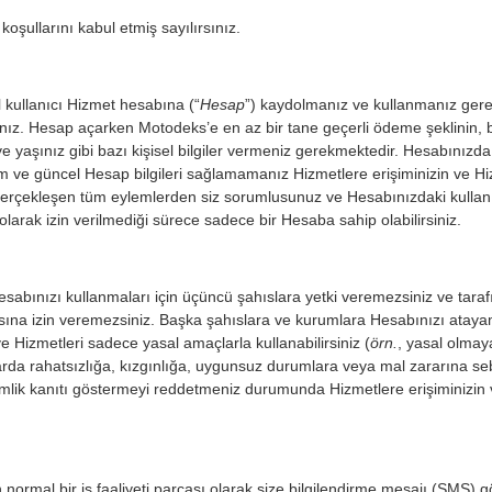
koşullarını kabul etmiş sayılırsınız.
l kullanıcı Hizmet hesabına (“
Hesap
”) kaydolmanız ve kullanmanız gerek
ısınız. Hesap açarken Motodeks’e en az bir tane geçerli ödeme şeklinin,
ve yaşınız gibi bazı kişisel bilgiler vermeniz gerekmektedir. Hesabınızda
m ve güncel Hesap bilgileri sağlamamanız Hizmetlere erişiminizin ve Hi
erçekleşen tüm eylemlerden siz sorumlusunuz ve Hesabınızdaki kullanıcı 
olarak izin verilmediği sürece sadece bir Hesaba sahip olabilirsiniz.
esabınızı kullanmaları için üçüncü şahıslara yetki veremezsiniz ve taraf
lmasına izin veremezsiniz. Başka şahıslara ve kurumlara Hesabınızı atay
 Hizmetleri sadece yasal amaçlarla kullanabilirsiniz (
örn.
, yasal olmay
arda rahatsızlığa, kızgınlığa, uygunsuz durumlara veya mal zararına s
 Kimlik kanıtı göstermeyi reddetmeniz durumunda Hizmetlere erişiminizin 
n normal bir iş faaliyeti parçası olarak size bilgilendirme mesajı (SM