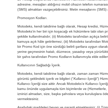
adresine, mesajları aldığınız mobil cihazın telefon numarası
(SMS) almaktan vazgeçebilirsiniz. Metin mesajlarını (SMS) a
Promosyon Kodları.
Motodeks, kendi takdirine bağlı olarak, Hesap kredisi, Hizme
Motodeks’in her biri için koşacağı ek hükümlere tabi olan p
şekilde kullanılmalıdır; (ii) Motodeks tarafından açıkça be
kamuya açık hâle getirilemez; (iii) Motodeks tarafından Mot
bir Promo Kod için öne sürdüğü belirli şartlara uygun olarak
yerine geçmesinin hatalı, düzmece, yasadışı veya yürürlükt
bir şahıs tarafından Promo Kodların kullanımıyla elde edilen k
Kullanıcının Sağladığı İçerik.
Motodeks, kendi takdirine bağlı olarak, zaman zaman Hizmetle
görüntü şeklindeki içerik ve bilgileri (“
Kullanıcı İçeriği
”) Hizm
Kullanıcı İçeriği size aittir. Ancak Motodeks’e Kullanıcı İç
kamu önünde uygulamayla tüm biçimlerde ve (Hizmetlerle, Moto
izninizi almadan, size, başka şahıslara veya kuruluşlara öde
vermektesiniz.
Aşağıdaki maddeleri beyan ve garanti etmektesiniz: (i) Tüm K