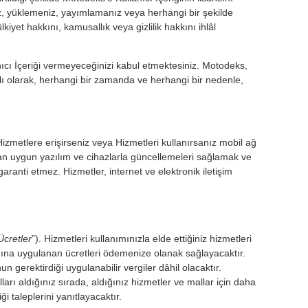
nız, yüklemeniz, yayımlamanız veya herhangi bir şekilde
kiyet hakkını, kamusallık veya gizlilik hakkını ihlâl
anıcı İçeriği vermeyeceğinizi kabul etmektesiniz. Motodeks,
ğlı olarak, herhangi bir zamanda ve herhangi bir nedenle,
Hizmetlere erişirseniz veya Hizmetleri kullanırsanız mobil ağ
i olan uygun yazılım ve cihazlarla güncellemeleri sağlamak ve
ranti etmez. Hizmetler, internet ve elektronik iletişim
Ücretler
”). Hizmetleri kullanımınızla elde ettiğiniz hizmetleri
adına uygulanan ücretleri ödemenize olanak sağlayacaktır.
gerektirdiği uygulanabilir vergiler dâhil olacaktır.
rı aldığınız sırada, aldığınız hizmetler ve mallar için daha
 taleplerini yanıtlayacaktır.