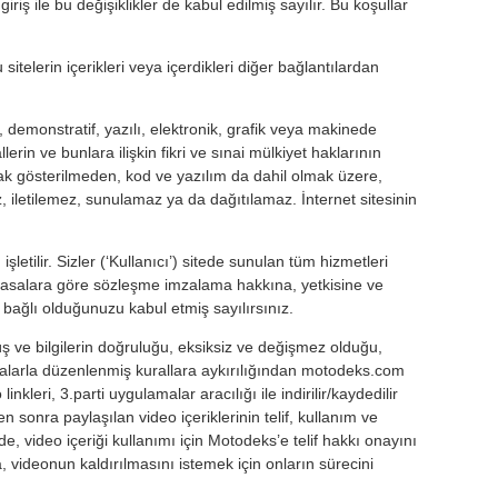
riş ile bu değişiklikler de kabul edilmiş sayılır. Bu koşullar
itelerin içerikleri veya içerdikleri diğer bağlantılardan
, demonstratif, yazılı, elektronik, grafik veya makinede
erin ve bunlara ilişkin fikri ve sınai mülkiyet haklarının
nak gösterilmeden, kod ve yazılım da dahil olmak üzere,
iletilemez, sunulamaz ya da dağıtılamaz. İnternet sitesinin
tilir. Sizler (‘Kullanıcı’) sitede sunulan tüm hizmetleri
yasalara göre sözleşme imzalama hakkına, yetkisine ve
bağlı olduğunuzu kabul etmiş sayılırsınız.
rüş ve bilgilerin doğruluğu, eksiksiz ve değişmez olduğu,
a yasalarla düzenlenmiş kurallara aykırılığından motodeks.com
kleri, 3.parti uygulamalar aracılığı ile indirilir/kaydedilir
sonra paylaşılan video içeriklerinin telif, kullanım ve
, video içeriği kullanımı için Motodeks’e telif hakkı onayını
a, videonun kaldırılmasını istemek için onların sürecini