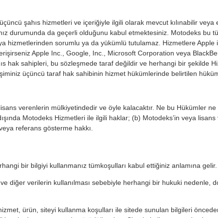
cü şahıs hizmetleri ve içeriğiyle ilgili olarak mevcut kılınabilir veya er
nmanız durumunda da geçerli olduğunu kabul etmektesiniz. Motodeks bu tü
eya hizmetlerinden sorumlu ya da yükümlü tutulamaz. Hizmetlere Apple i
rişirseniz Apple Inc., Google, Inc., Microsoft Corporation veya BlackBer
ıs hak sahipleri, bu sözleşmede taraf değildir ve herhangi bir şekild
şiminiz üçüncü taraf hak sahibinin hizmet hükümlerinde belirtilen hüküml
lisans verenlerin mülkiyetindedir ve öyle kalacaktır. Ne bu Hükümler ne 
ışında Motodeks Hizmetleri ile ilgili haklar; (b) Motodeks’in veya lisans 
 veya referans gösterme hakkı.
hangi bir bilgiyi kullanmanız tümkoşulları kabul ettiğiniz anlamına gelir.
erin ve diğer verilerin kullanılması sebebiyle herhangi bir hukuki nedenle
zmet, ürün, siteyi kullanma koşulları ile sitede sunulan bilgileri öncede