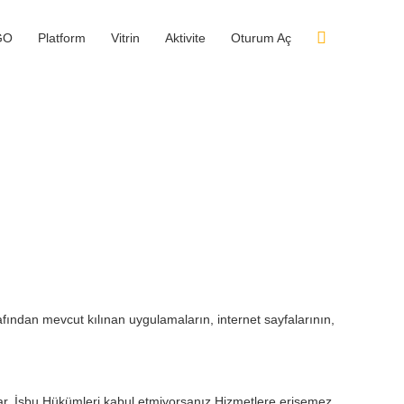
GO
Platform
Vitrin
Aktivite
Oturum Aç
rafından mevcut kılınan uygulamaların, internet sayfalarının,
sayar. İşbu Hükümleri kabul etmiyorsanız Hizmetlere erişemez