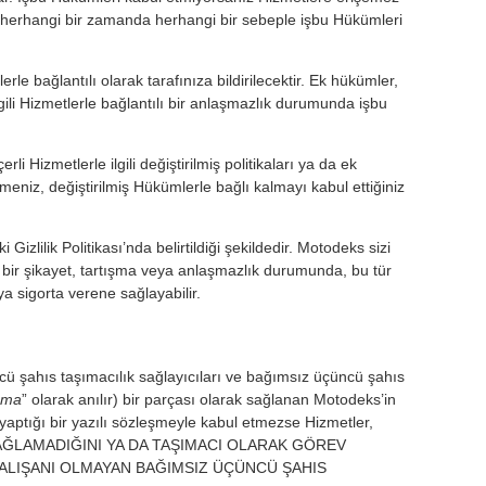
 herhangi bir zamanda herhangi bir sebeple işbu Hükümleri
erle bağlantılı olarak tarafınıza bildirilecektir. Ek hükümler,
gili Hizmetlerle bağlantılı bir anlaşmazlık durumunda işbu
 Hizmetlerle ilgili değiştirilmiş politikaları ya da ek
eniz, değiştirilmiş Hükümlerle bağlı kalmayı kabul ettiğiniz
 Gizlilik Politikası’nda belirtildiği şekildedir. Motodeks sizi
 bir şikayet, tartışma veya anlaşmazlık durumunda, bu tür
ya sigorta verene sağlayabilir.
cü şahıs taşımacılık sağlayıcıları ve bağımsız üçüncü şahıs
ama
” olarak anılır) bir parçası olarak sağlanan Motodeks’in
yaptığı bir yazılı sözleşmeyle kabul etmezse Hizmetler,
ETİ SAĞLAMADIĞINI YA DA TAŞIMACI OLARAK GÖREV
ÇALIŞANI OLMAYAN BAĞIMSIZ ÜÇÜNCÜ ŞAHIS