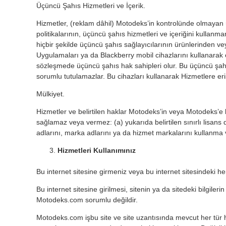
Üçüncü Şahıs Hizmetleri ve İçerik.
Hizmetler, (reklam dâhil) Motodeks’in kontrolünde olmayan üçün
politikalarının, üçüncü şahıs hizmetleri ve içeriğini kulla
hiçbir şekilde üçüncü şahıs sağlayıcılarının ürünlerinden v
Uygulamaları ya da Blackberry mobil cihazlarını kullanarak e
sözleşmede üçüncü şahıs hak sahipleri olur. Bu üçüncü şah
sorumlu tutulamazlar. Bu cihazları kullanarak Hizmetlere eri
Mülkiyet.
Hizmetler ve belirtilen haklar Motodeks’in veya Motodeks’e 
sağlamaz veya vermez: (a) yukarıda belirtilen sınırlı lisans d
adlarını, marka adlarını ya da hizmet markalarını kullanma
Hizmetleri Kullanımınız
Bu internet sitesine girmeniz veya bu internet sitesindeki her
Bu internet sitesine girilmesi, sitenin ya da sitedeki bilgil
Motodeks.com sorumlu değildir.
Motodeks.com işbu site ve site uzantısında mevcut her tür hi