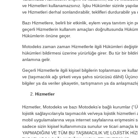
ve Hizmetleri kullanamazsınız. İşbu Hükümler sizinle yapı
ve Hizmetleri derhal sonlandırabilir, teklifleri durdurabilir y
Bazı Hizmetlere, belirli bir etkinlik, eylem veya tanıtım için p
geçerli Hizmetlerin kullanım amaçları doğrultusunda Hükümler
Hükümlerin önüne geçer.
Motodeks zaman zaman Hizmetlerle ilgili Hükümleri değiştirebi
hükümleri bildirmesi üzerine yürürlüğe girer. Bu tür bir bil
anlamına gelir.
Geçerli Hizmetlerle ilgili kişisel bilgilerin toplanması ve kul
ve (taşımacılık ağı şirketi veya şahıs sürücüsü dâhil) Üçün
bilgiler ya da veriler şikayetin, tartışmanın ya da anlaşmazlı
Hizmetler
Hizmetler, Motodeks ve bazı Motodeks’e bağlı kurumlar (“
Ü
lojistik sağlayıcılarıyla taşımacılık ve/veya lojistik hizmetler
mobil uygulamalarına veya internet sayfalarına erişmesini s
sadece sizin kişisel kullanımınıza sunulur ve ticari
YAPMADIĞINI VE TÜM BU TAŞIMACILIK VE LOJİSTİK 