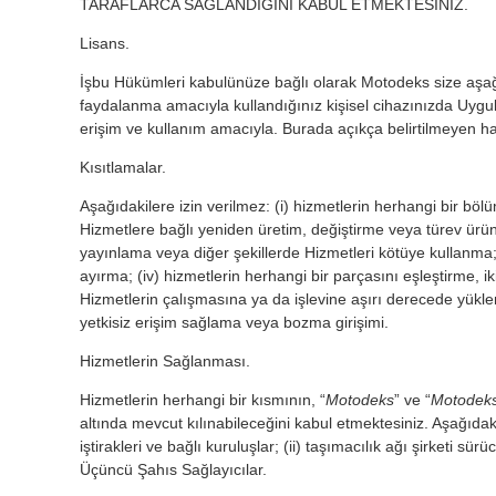
TARAFLARCA SAĞLANDIĞINI KABUL ETMEKTESİNİZ.
Lisans.
İşbu Hükümleri kabulünüze bağlı olarak Motodeks size aşağıda
faydalanma amacıyla kullandığınız kişisel cihazınızda Uygulam
erişim ve kullanım amacıyla. Burada açıkça belirtilmeyen ha
Kısıtlamalar.
Aşağıdakilere izin verilmez: (i) hizmetlerin herhangi bir böl
Hizmetlere bağlı yeniden üretim, değiştirme veya türev ü
yayınlama veya diğer şekillerde Hizmetleri kötüye kullanma;
ayırma; (iv) hizmetlerin herhangi bir parçasını eşleştirme,
Hizmetlerin çalışmasına ya da işlevine aşırı derecede yükl
yetkisiz erişim sağlama veya bozma girişimi.
Hizmetlerin Sağlanması.
Hizmetlerin herhangi bir kısmının, “
Motodeks
” ve “
Motodek
altında mevcut kılınabileceğini kabul etmektesiniz. Aşağıda
iştirakleri ve bağlı kuruluşlar; (ii) taşımacılık ağı şirketi s
Üçüncü Şahıs Sağlayıcılar.