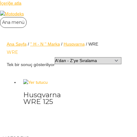
İçeriğe atla
Ana menü
Ana Sayfa
/
'' H - N '' Marka
/
Husqvarna
/ WRE
WRE
Tek bir sonuç gösteriliyor
Husqvarna
WRE 125