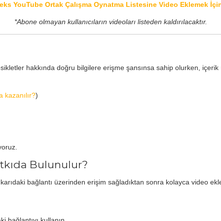
ks YouTube Ortak Çalışma Oynatma Listesine Video Eklemek İçin
*Abone olmayan kullanıcıların videoları listeden kaldırılacaktır.
ikletler hakkında doğru bilgilere erişme şansınsa sahip olurken, içerik ü
a kazanılır?
)
yoruz.
atkıda Bulunulur?
arıdaki bağlantı üzerinden erişim sağladıktan sonra kolayca video ekle
i bağlantıyı kullanın.