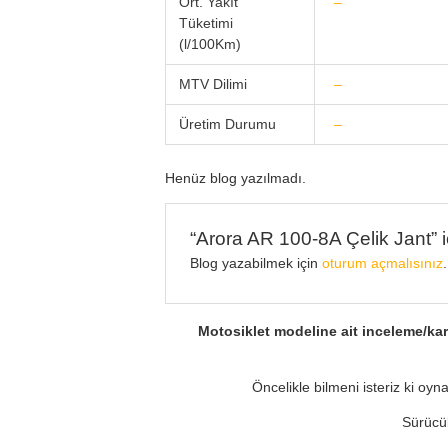
Ort. Yakıt
–
Tüketimi
(l/100Km)
MTV Dilimi
–
Üretim Durumu
–
Henüz blog yazılmadı.
“Arora AR 100-8A Çelik Jant” iç
Blog yazabilmek için
oturum açmalısınız
.
Motosiklet modeline ait inceleme/kar
Öncelikle bilmeni isteriz ki o
Sürücül