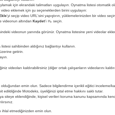
ylamak için ekrandaki talimatları uygulayın. Oynatma listesi otomatik ol
 video eklemek için şu seçeneklerden birini uygulayın:
Ekle
'yi seçip video URL'sini yapıştırın, yüklemelerinizden bir video seç
ve videonun altından
Kaydet
'i
seçin.
indeki videonun yanında görünür. Oynatma listesine yeni videolar eklend
istesi sahibinden aldığınız bağlantıyı kullanın.
üzerine getirin.
ayın.
niz videoları kaldırabilirsiniz (diğer ortak çalışanların videolarını kald
n olduğundan emin olun. Sadece bilgilendirme içerikli eğitici inceleme/k
t edildiğinde Motodeks, üyeliğinizi iptal etme hakkını saklı tutar.
 siteye eklendiğinde, kişisel verileri koruma kanunu kapsamında kendi
lırsınız.
ını ihlal etmediğinizden emin olun.