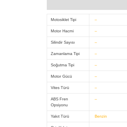
Teknik Özellikler
Bloglar (0)
Video Pa
Motosiklet Tipi
–
Motor Hacmi
–
Silindir Sayısı
–
Zamanlama Tipi
–
Soğutma Tipi
–
Motor Gücü
–
Vites Türü
–
ABS Fren
–
Opsiyonu
Yakıt Türü
Benzin