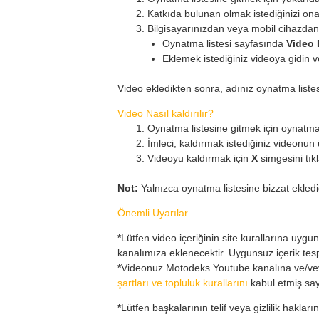
Katkıda bulunan olmak istediğinizi ona
Bilgisayarınızdan veya mobil cihazdan
Oynatma listesi sayfasında
Video 
Eklemek istediğiniz videoya gidin 
Video ekledikten sonra, adınız oynatma listes
Video Nasıl kaldırılır?
Oynatma listesine gitmek için oynatma l
İmleci, kaldırmak istediğiniz videonun 
Videoyu kaldırmak için
X
simgesini tıkl
Not:
Yalnızca oynatma listesine bizzat eklediği
Önemli Uyarılar
*
Lütfen video içeriğinin site kurallarına uygu
kanalımıza eklenecektir. Uygunsuz içerik tespi
*
Videonuz Motodeks Youtube kanalına ve/veya
şartları ve topluluk kurallarını
kabul etmiş sayı
*
Lütfen başkalarının telif veya gizlilik haklar