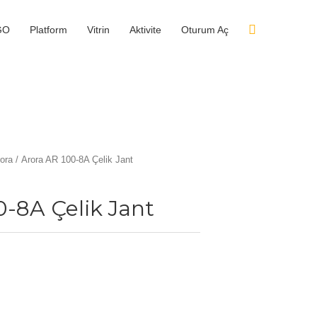
GO
Platform
Vitrin
Aktivite
Oturum Aç
ora
/ Arora AR 100-8A Çelik Jant
0-8A Çelik Jant