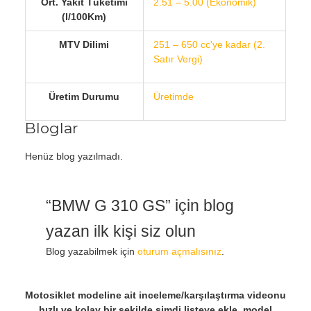
Ort. Yakıt Tüketimi
2.51 – 5.00 (Ekonomik)
(l/100Km)
MTV Dilimi
251 – 650 cc'ye kadar (2.
Satır Vergi)
Üretim Durumu
Üretimde
Bloglar
Henüz blog yazılmadı.
“BMW G 310 GS” için blog
yazan ilk kişi siz olun
Blog yazabilmek için
oturum açmalısınız
.
Motosiklet modeline ait inceleme/karşılaştırma videonu
hızlı ve kolay bir şekilde şimdi listeye ekle, model