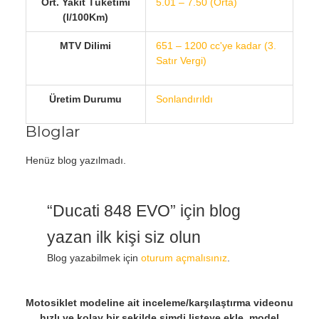
Ort. Yakıt Tüketimi
5.01 – 7.50 (Orta)
(l/100Km)
MTV Dilimi
651 – 1200 cc'ye kadar (3.
Satır Vergi)
Üretim Durumu
Sonlandırıldı
Bloglar
Henüz blog yazılmadı.
“Ducati 848 EVO” için blog
yazan ilk kişi siz olun
Blog yazabilmek için
oturum açmalısınız
.
Motosiklet modeline ait inceleme/karşılaştırma videonu
hızlı ve kolay bir şekilde şimdi listeye ekle, model