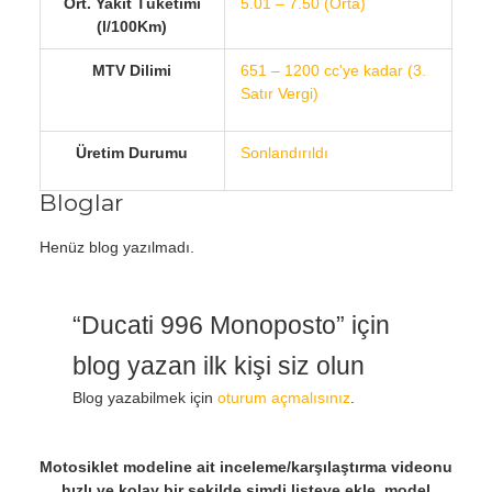
Ort. Yakıt Tüketimi
5.01 – 7.50 (Orta)
(l/100Km)
MTV Dilimi
651 – 1200 cc'ye kadar (3.
Satır Vergi)
Üretim Durumu
Sonlandırıldı
Bloglar
Henüz blog yazılmadı.
“Ducati 996 Monoposto” için
blog yazan ilk kişi siz olun
Blog yazabilmek için
oturum açmalısınız
.
Motosiklet modeline ait inceleme/karşılaştırma videonu
hızlı ve kolay bir şekilde şimdi listeye ekle, model