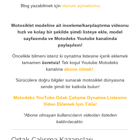
Blog yazabilmek için
oturum açmalısınız
.
Motosiklet modeline ait inceleme/karşılaştırma videonu
hızlı ve kolay bir şekilde şimdi listeye ekle, model
sayfasında ve Motodeks Youtube kanalında
paylaşılsın!
Öncelikle bilmeni isteriz ki oynatma listesine içerik eklemek
tamamen
ücretsiz!
Tek koşul Youtube Motodeks
kanalına
abone olmak!
Sürücülere doğru bilgiler sunarak motosiklet dünyasına
sende şimdi bir katkıda bulun!
Motodeks YouTube Ortak Çalışma Oynatma Listesine
Video Eklemek İçin Tıkla!
*Abone olmayan kullanıcıların videoları listeden
kaldırılacaktır.
Ortak Çalışma Kazançları