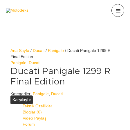
İçeriğe
Ana
atla
men
Ana Sayfa
/
Ducati
/
Panigale
/ Ducati Panigale 1299 R
Final Edition
Panigale
,
Ducati
Ducati Panigale 1299 R
Final Edition
Kategoriler:
Panigale
,
Ducati
Karşılaştır
Teknik Özellikler
Bloglar (0)
Video Paylaş
Forum