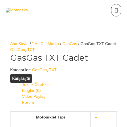
Ana Sayfa
/
'' A - G '' Marka
/
GasGas
/ GasGas TXT Cadet
GasGas
,
TXT
GasGas TXT Cadet
Kategoriler:
GasGas
,
TXT
Karşılaştır
Teknik Özellikler
Bloglar (0)
Video Paylaş
Forum
Motosiklet Tipi
–