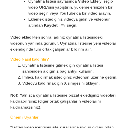
Oynatma listesi sayfasında
Video Ekle
'yi seçip
video URL'sini yapıştırın, yüklemelerinizden bir
video seçin veya YouTube'da bir video arayın.
Eklemek istediğiniz videoya gidin ve videonun
altından
Kaydet
'i
seçin.
Video ekledikten sonra, adınız oynatma listesindeki
videonun yanında görünür. Oynatma listesine yeni videolar
eklendiğinde tüm ortak çalışanlar bildirim alır.
Video Nasıl kaldırılır?
Oynatma listesine gitmek için oynatma listesi
sahibinden aldığınız bağlantıyı kullanın.
İmleci, kaldırmak istediğiniz videonun üzerine getirin.
Videoyu kaldırmak için
X
simgesini tıklayın.
Not:
Yalnızca oynatma listesine bizzat eklediğiniz videoları
kaldırabilirsiniz (diğer ortak çalışanların videolarını
kaldıramazsınız).
Önemli Uyarılar
*
Lütfen video içeriğinin site kurallarına uygun olduğundan