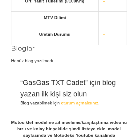
Ort. Yakıt Tüketimi (l/100Km)
–
MTV Dilimi
–
Üretim Durumu
–
Bloglar
Henüz blog yazılmadı.
“GasGas TXT Cadet” için blog
yazan ilk kişi siz olun
Blog yazabilmek için
oturum açmalısınız
.
Motosiklet modeline ait inceleme/karşılaştırma videonu
hızlı ve kolay bir şekilde şimdi listeye ekle, model
sayfasında ve Motodeks Youtube kanalında