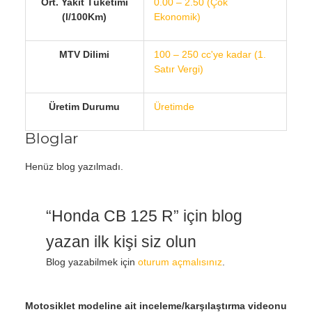
Ort. Yakıt Tüketimi
0.00 – 2.50 (Çok
(l/100Km)
Ekonomik)
MTV Dilimi
100 – 250 cc'ye kadar (1.
Satır Vergi)
Üretim Durumu
Üretimde
Bloglar
Henüz blog yazılmadı.
“Honda CB 125 R” için blog
yazan ilk kişi siz olun
Blog yazabilmek için
oturum açmalısınız
.
Motosiklet modeline ait inceleme/karşılaştırma videonu