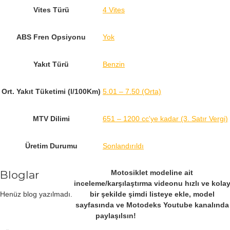
Vites Türü
4 Vites
ABS Fren Opsiyonu
Yok
Yakıt Türü
Benzin
Ort. Yakıt Tüketimi (l/100Km)
5.01 – 7.50 (Orta)
MTV Dilimi
651 – 1200 cc'ye kadar (3. Satır Vergi)
Üretim Durumu
Sonlandırıldı
Bloglar
Motosiklet modeline ait
inceleme/karşılaştırma videonu hızlı ve kola
Henüz blog yazılmadı.
bir şekilde şimdi listeye ekle, model
sayfasında ve Motodeks Youtube kanalında
paylaşılsın!