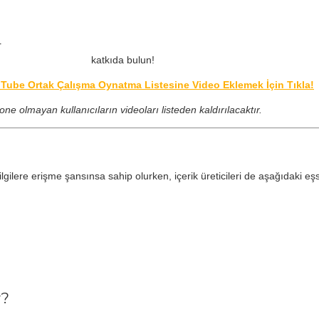
r
katkıda bulun!
ube Ortak Çalışma Oynatma Listesine Video Eklemek İçin Tıkla!
one olmayan kullanıcıların videoları listeden kaldırılacaktır.
gilere erişme şansınsa sahip olurken, içerik üreticileri de aşağıdaki eşsi
r?