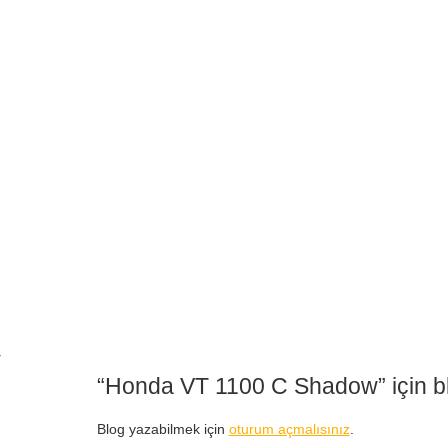
y
“Honda VT 1100 C Shadow” için blo
Blog yazabilmek için
oturum açmalısınız
.