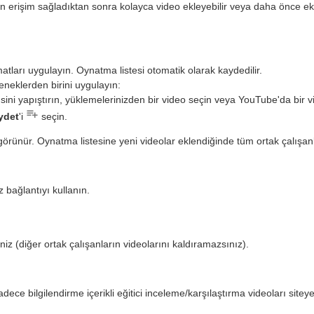
erişim sağladıktan sonra kolayca video ekleyebilir veya daha önce ekledi
atları uygulayın. Oynatma listesi otomatik olarak kaydedilir.
neklerden birini uygulayın:
'sini yapıştırın, yüklemelerinizden bir video seçin veya YouTube'da bir v
ydet
'i
seçin.
rünür. Oynatma listesine yeni videolar eklendiğinde tüm ortak çalışanlar
 bağlantıyı kullanın.
iniz (diğer ortak çalışanların videolarını kaldıramazsınız).
dece bilgilendirme içerikli eğitici inceleme/karşılaştırma videoları sit