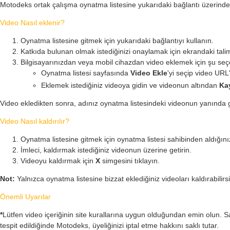
Motodeks ortak çalışma oynatma listesine yukarıdaki bağlantı üzerinden 
Video Nasıl eklenir?
Oynatma listesine gitmek için yukarıdaki bağlantıyı kullanın.
Katkıda bulunan olmak istediğinizi onaylamak için ekrandaki talim
Bilgisayarınızdan veya mobil cihazdan video eklemek için şu seçe
Oynatma listesi sayfasında
Video Ekle
'yi seçip video URL
Eklemek istediğiniz videoya gidin ve videonun altından
Ka
Video ekledikten sonra, adınız oynatma listesindeki videonun yanında gö
Video Nasıl kaldırılır?
Oynatma listesine gitmek için oynatma listesi sahibinden aldığınız
İmleci, kaldırmak istediğiniz videonun üzerine getirin.
Videoyu kaldırmak için
X
simgesini tıklayın.
Not:
Yalnızca oynatma listesine bizzat eklediğiniz videoları kaldırabilirs
Önemli Uyarılar
*
Lütfen video içeriğinin site kurallarına uygun olduğundan emin olun. Sa
tespit edildiğinde Motodeks, üyeliğinizi iptal etme hakkını saklı tutar.