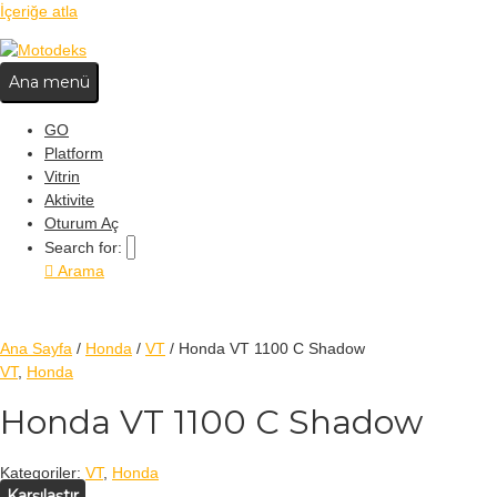
İçeriğe atla
Ana menü
GO
Platform
Vitrin
Aktivite
Oturum Aç
Search for:
Arama
Ana Sayfa
/
Honda
/
VT
/ Honda VT 1100 C Shadow
VT
,
Honda
Honda VT 1100 C Shadow
Kategoriler:
VT
,
Honda
Karşılaştır