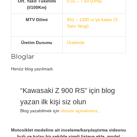
Ort. Yakıt Tüketimi
5.01 – 7.50 (Orta)
(l/100Km)
MTV Dilimi
651 – 1200 cc'ye kadar (3.
Satır Vergi)
Üretim Durumu
Üretimde
Bloglar
Henüz blog yazılmadı.
“Kawasaki Z 900 RS” için blog
yazan ilk kişi siz olun
Blog yazabilmek için
oturum açmalısınız
.
Motosiklet modeline ait inceleme/karşılaştırma videonu
hızlı ve kolay bir şekilde şimdi listeye ekle, model