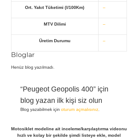
Ort. Yakıt Tüketimi (l/100Km)
–
MTV Dilimi
–
Üretim Durumu
–
Bloglar
Henüz blog yazılmadı.
“Peugeot Geopolis 400” için
blog yazan ilk kişi siz olun
Blog yazabilmek için
oturum açmalısınız
.
Motosiklet modeline ait inceleme/karşılaştırma videonu
hızlı ve kolay bir şekilde şimdi listeye ekle, model